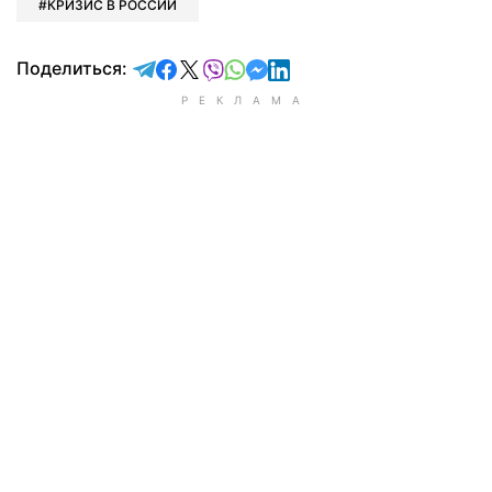
КРИЗИС В РОССИИ
отправить в Telegram
поделиться в Facebook
поделиться в X
отправить в Viber
отправить в Whatsapp
отправить в Messenger
отправить в LinkedIn
Поделиться: