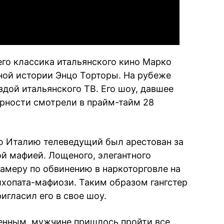
го классика итальянского кино Марко
ной истории Энцо Торторы. На рубеже
здой итальянского ТВ. Его шоу, давшее
ярности смотрели в прайм-тайм 28
сю Италию телеведущий был арестован за
ой мафией. Лощеного, элегантного
амеру по обвинению в наркоторговле на
хопата-мафиози. Таким образом гангстер
ригласил его в свое шоу.
енным, мужчине пришлось пройти все