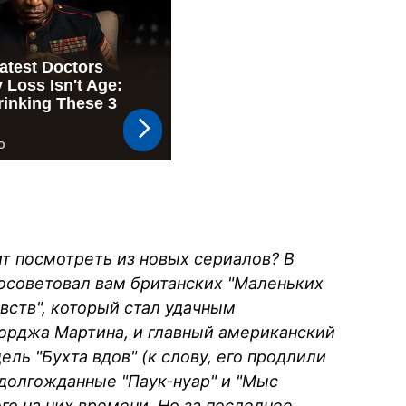
ит посмотреть из новых сериалов? В
посоветовал вам британских "Маленьких
вств", который стал удачным
рджа Мартина, и главный американский
ль "Бухта вдов" (к слову, его продлили
 долгожданные "Паук-нуар" и "Мыс
го на них времени. Но за последнее