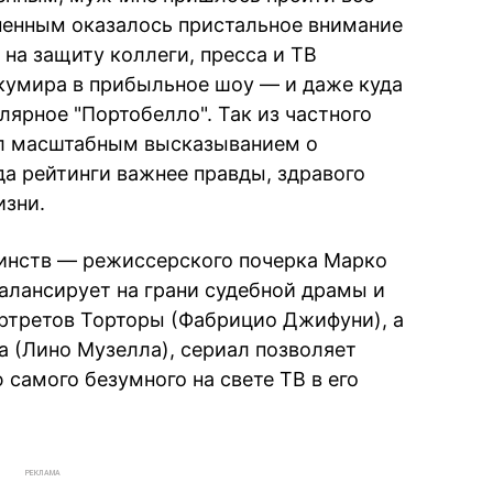
ненным оказалось пристальное внимание
 на защиту коллеги, пресса и ТВ
кумира в прибыльное шоу — и даже куда
лярное "Портобелло". Так из частного
ал масштабным высказыванием о
да рейтинги важнее правды, здравого
изни.
инств — режиссерского почерка Марко
алансирует на грани судебной драмы и
ртретов Торторы (Фабрицио Джифуни), а
а (Лино Музелла), сериал позволяет
 самого безумного на свете ТВ в его
РЕКЛАМА