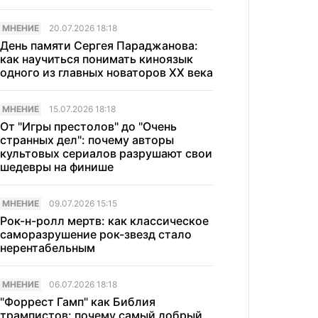
МНЕНИЕ
20.07.2026 18:18
День памяти Сергея Параджанова:
как научиться понимать киноязык
одного из главных новаторов XX века
МНЕНИЕ
15.07.2026 18:18
От "Игры престолов" до "Очень
странных дел": почему авторы
культовых сериалов разрушают свои
шедевры на финише
МНЕНИЕ
09.07.2026 15:15
Рок-н-ролл мертв: как классическое
саморазрушение рок-звезд стало
нерентабельным
МНЕНИЕ
06.07.2026 18:18
"Форрест Гамп" как Библия
трампистов: почему самый добрый