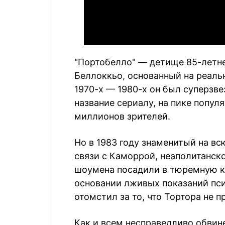
"Портобелло" — детище 85-летне
Беллоккьо, основанный на реаль
1970-х — 1980-х он был суперзве
название сериалу, на пике попул
миллионов зрителей.
Но в 1983 году знаменитый на в
связи с Каморрой, неаполитанск
шоумена посадили в тюремную к
основании лживых показаний пси
отомстил за то, что Тортора не п
Как и всем несправедливо обвин