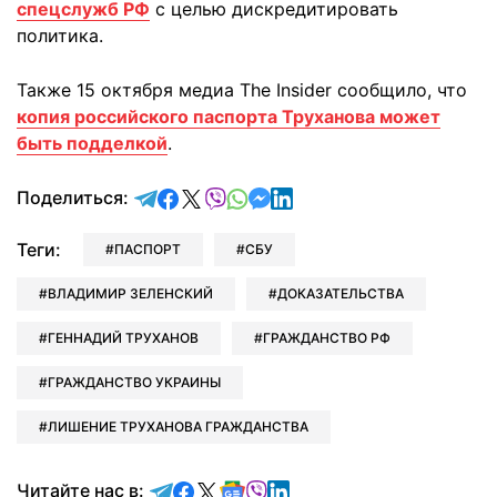
спецслужб РФ
с целью дискредитировать
политика.
Также 15 октября медиа The Insider сообщило, что
копия российского паспорта Труханова может
быть подделкой
.
отправить в Telegram
поделиться в Facebook
поделиться в X
отправить в Viber
отправить в Whatsapp
отправить в Messenger
отправить в LinkedIn
Поделиться:
Теги:
ПАСПОРТ
СБУ
ВЛАДИМИР ЗЕЛЕНСКИЙ
ДОКАЗАТЕЛЬСТВА
ГЕННАДИЙ ТРУХАНОВ
ГРАЖДАНСТВО РФ
ГРАЖДАНСТВО УКРАИНЫ
ЛИШЕНИЕ ТРУХАНОВА ГРАЖДАНСТВА
Читайте в Telegram
Читайте в Facebook
Читайте в X
Читайте в Google news
Читайте в Viber
Читайте в LinkedIn
Читайте нас в: