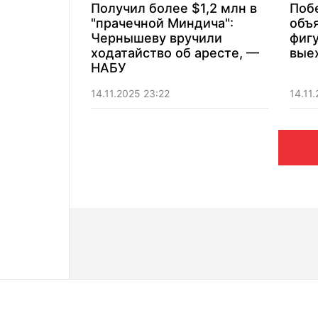
Получил более $1,2 млн в
Поб
"прачечной Миндича":
объя
Чернышеву вручили
фигу
ходатайство об аресте, —
вые
НАБУ
14.11.2025 23:22
14.11