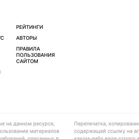
РЕЙТИНГИ
УС
АВТОРЫ
ПРАВИЛА
ПОЛЬЗОВАНИЯ
САЙТОМ
Я
ые на данном ресурсе,
Перепечатка, копировани
ользование материалов
содержащей ссылку на аге
ребований, описанных в
каком-либо виде строго 