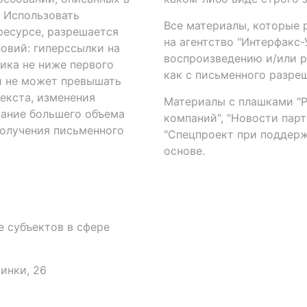
. Использовать
Все материалы, которые 
есурсе, разрешается
на агентство "Интерфакс
овий: гиперссылки на
воспроизведению и/или 
ика не ниже первого
как с письменного разреш
й не может превышать
екста, изменения
Материалы с плашками "Р"
вание большего объема
компаний", "Новости парти
получения письменного
"Спецпроект при поддерж
основе.
 субъектов в сфере
аинки, 26