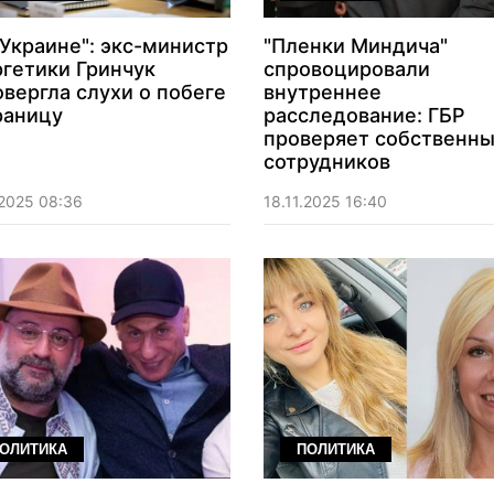
 Украине": экс-министр
"Пленки Миндича"
гетики Гринчук
спровоцировали
вергла слухи о побеге
внутреннее
раницу
расследование: ГБР
проверяет собственн
сотрудников
.2025 08:36
18.11.2025 16:40
ОЛИТИКА
ПОЛИТИКА