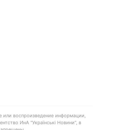
е или воспроизведение информации,
нтство ИнА "Українські Новини", в
запрещены.