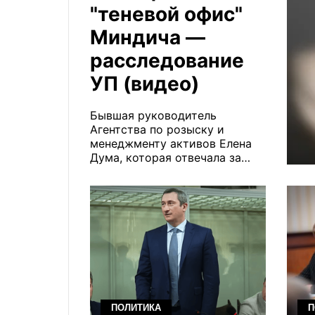
"теневой офис"
Миндича —
расследование
УП (видео)
Бывшая руководитель
Агентства по розыску и
менеджменту активов Елена
Дума, которая отвечала за
управление арестованными
активами на миллиарды
гривен, посещала офис,
который журналисты
называют теневым центром
влияния бизнесменов Тимура
Миндича и Александра
Цукермана. Новое
расследование "Украинской
правды" указывает на
ПОЛИТИКА
П
возможные неформальные