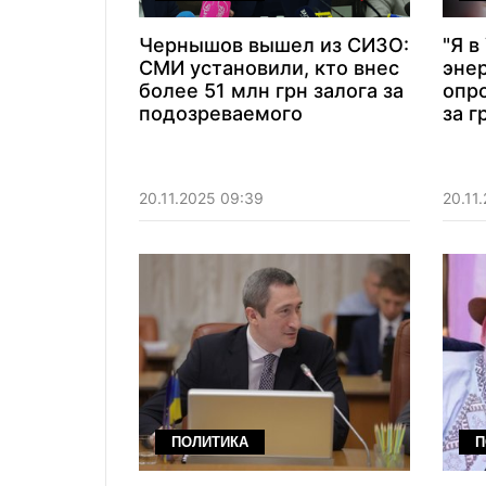
связи между чиновницей и
фигурантами дела НАБУ,
Чернышов вышел из СИЗО:
"Я в
которые могли повлиять на
СМИ установили, кто внес
энер
судьбу государственных
более 51 млн грн залога за
опро
активов.
подозреваемого
за г
20.11.2025 09:39
20.11
ПОЛИТИКА
П