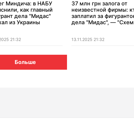
ег Миндича: в НАБУ
37 млн грн залога от
снили, как главный
неизвестной фирмы: к
рант дела "Мидас"
заплатил за фигуранто
хал из Украины
дела "Мидас", — "Схе
.2025 21:32
13.11.2025 21:32
Больше