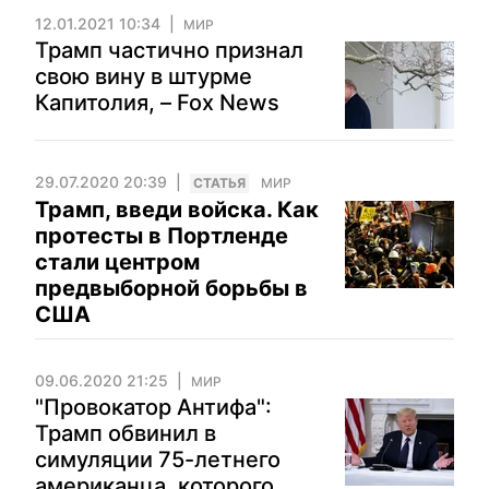
12.01.2021 10:34
МИР
Трамп частично признал
свою вину в штурме
Капитолия, – Fox News
29.07.2020 20:39
CТАТЬЯ
МИР
Трамп, введи войска. Как
протесты в Портленде
стали центром
предвыборной борьбы в
США
09.06.2020 21:25
МИР
"Провокатор Антифа":
Трамп обвинил в
симуляции 75-летнего
американца, которого