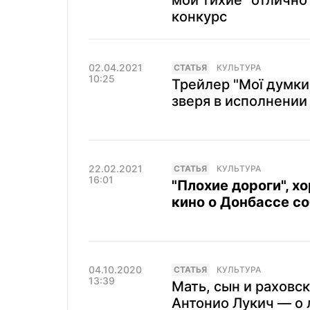
мои тихие" отлично
конкурс
02.04.2021
CТАТЬЯ
КУЛЬТУРА
10:25
Трейлер "Мої думки 
зверя в исполнении
22.02.2021
CТАТЬЯ
КУЛЬТУРА
16:01
"Плохие дороги", 
кино о Донбассе с
04.10.2020
CТАТЬЯ
КУЛЬТУРА
13:39
Мать, сын и раховс
Антонио Лукич — о