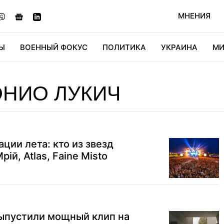
МНЕНИЯ
Ы
ВОЕННЫЙ ФОКУС
ПОЛИТИКА
УКРАИНА
МИ
ОНОМИКА
ДИДЖИТАЛ
АВТО
МИРФАН
КУЛЬТ
ОНИО ЛУКИЧ
ции лета: кто из звезд
рій, Atlas, Faine Misto
выпустили мощный клип на