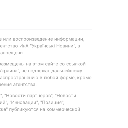
е или воспроизведение информации,
нтство ИнА "Українські Новини", в
запрещены.
размещены на этом сайте со ссылкой
-Украина", не подлежат дальнейшему
распространению в любой форме, кроме
ения агентства.
, "Новости партнеров", "Новости
й", "Инновации", "Позиция",
ке" публикуются на коммерческой