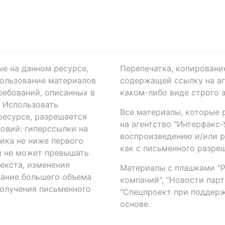
ые на данном ресурсе,
Перепечатка, копировани
ользование материалов
содержащей ссылку на аге
ребований, описанных в
каком-либо виде строго 
. Использовать
Все материалы, которые 
есурсе, разрешается
на агентство "Интерфакс
овий: гиперссылки на
воспроизведению и/или 
ика не ниже первого
как с письменного разреш
й не может превышать
екста, изменения
Материалы с плашками "Р"
вание большего объема
компаний", "Новости парти
получения письменного
"Спецпроект при поддерж
основе.