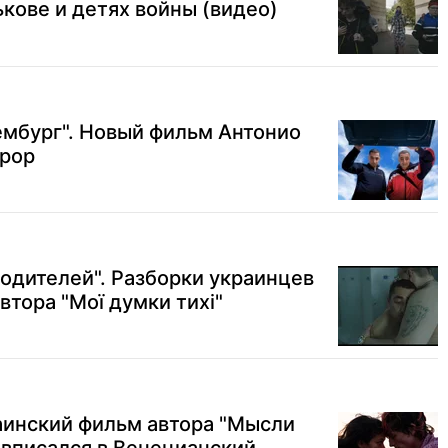
ькове и детях войны (видео)
ембург". Новый фильм Антонио
урор
родителей". Разборки украинцев
втора "Мої думки тихі"
аинский фильм автора "Мысли