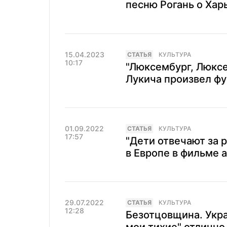
песню Рогань о Хар
15.04.2023
CТАТЬЯ
КУЛЬТУРА
10:17
"Люксембург, Люкс
Лукича произвел ф
01.09.2022
CТАТЬЯ
КУЛЬТУРА
17:57
"Дети отвечают за 
в Европе в фильме а
29.07.2022
CТАТЬЯ
КУЛЬТУРА
12:28
Безотцовщина. Укр