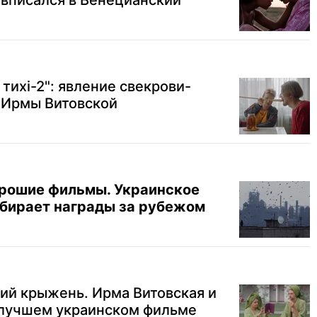
 вписался в Венецианский
тихі-2": явление свекрови-
 Ирмы Витовской
хорошие фильмы. Украинское
обирает награды за рубежом
кий крыжень. Ирма Витовская и
 лучшем украинском фильме