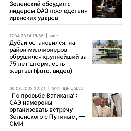
Зеленский обсудил с
лидером ОАЭ последствия
иранских ударов
17.04.2024 15:56
МИР
Дубай остановился: на
район миллионеров
обрушился крупнейший за
75 лет шторм, есть
жертвы (фото, видео)
09.08.2023 22:34
ВОЕННЫЙ ФОКУС
"По просьбе Ватикана":
ОАЭ намерены
организовать встречу
Зеленского с Путиным, —
СМИ