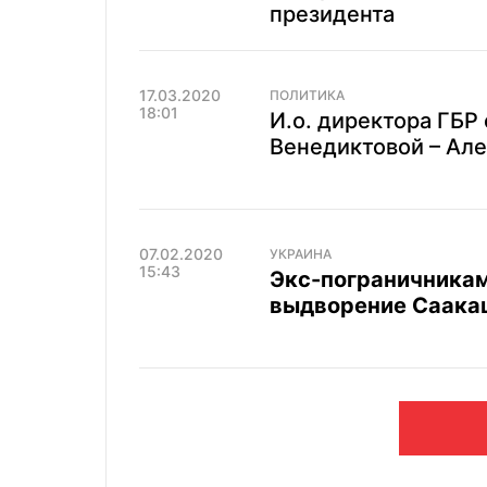
президента
17.03.2020
ПОЛИТИКА
18:01
И.о. директора ГБР
Венедиктовой – Ал
07.02.2020
УКРАИНА
15:43
Экс-пограничникам
выдворение Саака