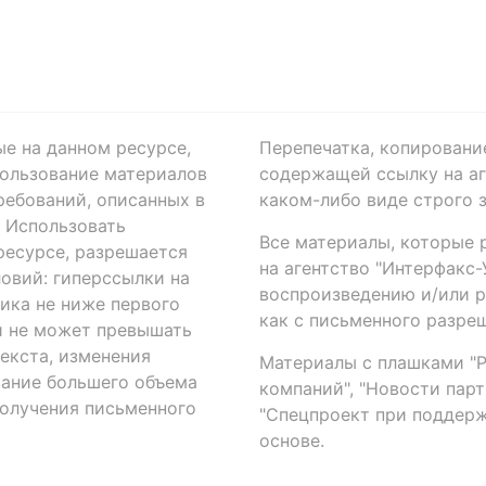
ые на данном ресурсе,
Перепечатка, копировани
ользование материалов
содержащей ссылку на аге
ребований, описанных в
каком-либо виде строго 
. Использовать
Все материалы, которые 
есурсе, разрешается
на агентство "Интерфакс
овий: гиперссылки на
воспроизведению и/или 
ика не ниже первого
как с письменного разреш
й не может превышать
екста, изменения
Материалы с плашками "Р"
вание большего объема
компаний", "Новости парти
получения письменного
"Спецпроект при поддерж
основе.