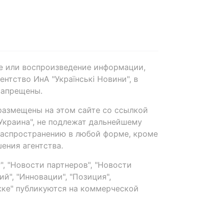
е или воспроизведение информации,
нтство ИнА "Українські Новини", в
запрещены.
размещены на этом сайте со ссылкой
-Украина", не подлежат дальнейшему
распространению в любой форме, кроме
ения агентства.
, "Новости партнеров", "Новости
й", "Инновации", "Позиция",
ке" публикуются на коммерческой