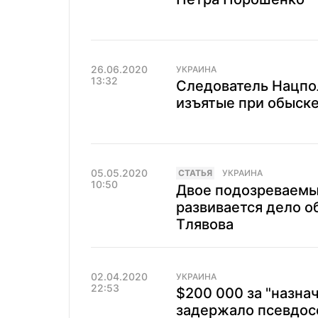
26.06.2020
УКРАИНА
13:32
Следователь Нацпол
изъятые при обыск
05.05.2020
CТАТЬЯ
УКРАИНА
10:50
Двое подозреваемых
развивается дело о
Тлявова
02.04.2020
УКРАИНА
22:53
$200 000 за "назна
задержало псевдос