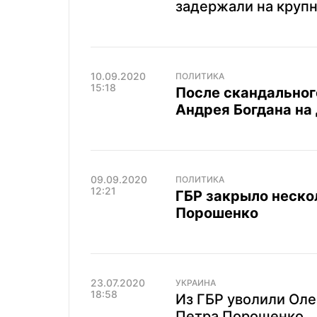
задержали на крупн
10.09.2020
ПОЛИТИКА
15:18
После скандальног
Андрея Богдана на
09.09.2020
ПОЛИТИКА
12:21
ГБР закрыло неско
Порошенко
23.07.2020
УКРАИНА
18:58
Из ГБР уволили Оле
Петра Порошенко