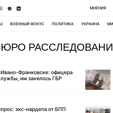
МНЕНИЯ
Ы
ВОЕННЫЙ ФОКУС
ПОЛИТИКА
УКРАИНА
МИ
ОНОМИКА
ДИДЖИТАЛ
АВТО
МИРФАН
КУЛЬТ
БЮРО РАССЛЕДОВАН
 Ивано-Франковске: офицера
службы, им занялось ГБР
прос: экс-нардепа от БПП