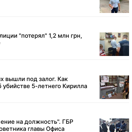
иции "потерял" 1,2 млн грн,
е
 вышли под залог. Как
б убийстве 5-летнего Кирилла
чение на должность". ГБР
оветника главы Офиса