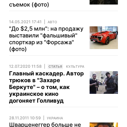
съемок (фото)
14.05.2021 17:41
АВТО
"До $2,5 млн": на продажу
выставили "фальшивый"
спорткар из "Форсажа"
(фото)
12.07.2020 11:58
CТАТЬЯ
КУЛЬТУРА
Главный каскадер. Автор
трюков в "Захаре
Беркуте" – о том, как
украинское кино
догоняет Голливуд
28.11.2011 10:59
УКРАИНА
Шварценеггер больше не