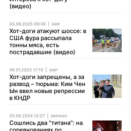
(видео)
03.08.2025 09:38
МИР
Хот-доги атакуют шоссе: в
США фура рассыпала
тонны мяса, есть
пострадавшие (видео)
06.01.2025 17:15
МИР
Хот-доги запрещены, а за
развод – тюрьма: Ким Чен
Ын ввел новые репрессии
в КНДР
03.09.2024 12:27
МИРФАН
Сошлись два "титана": на
соревнованиях по