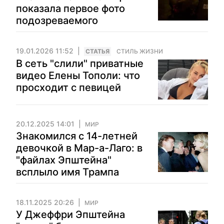
показала первое фото
подозреваемого
19.01.2026 11:52
CТАТЬЯ
СТИЛЬ ЖИЗНИ
В сеть "слили" приватные
видео Елены Тополи: что
просходит с певицей
20.12.2025 14:01
МИР
Знакомился с 14-летней
девочкой в Мар-а-Лаго: в
"файлах Эпштейна"
всплыло имя Трампа
18.11.2025 20:26
МИР
У Джеффри Эпштейна