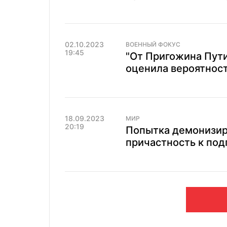
02.10.2023
ВОЕННЫЙ ФОКУС
19:45
"От Пригожина Пут
оценила вероятност
18.09.2023
МИР
20:19
Попытка демонизиро
причастность к под