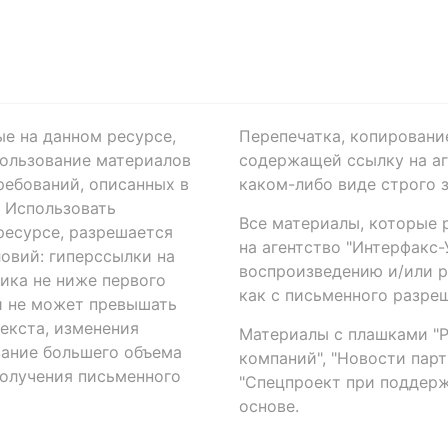
ые на данном ресурсе,
Перепечатка, копировани
ользование материалов
содержащей ссылку на аге
ребований, описанных в
каком-либо виде строго 
. Использовать
Все материалы, которые 
есурсе, разрешается
на агентство "Интерфакс
овий: гиперссылки на
воспроизведению и/или 
ика не ниже первого
как с письменного разреш
й не может превышать
екста, изменения
Материалы с плашками "Р"
вание большего объема
компаний", "Новости парти
получения письменного
"Спецпроект при поддерж
основе.