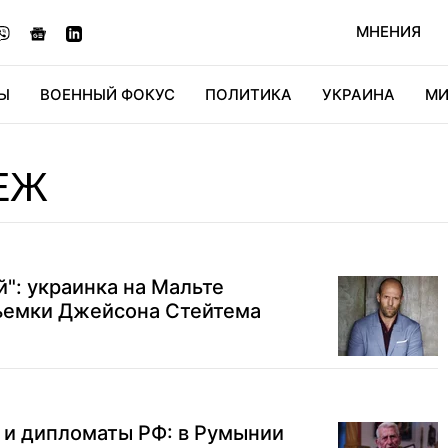
МНЕНИЯ
Ы
ВОЕННЫЙ ФОКУС
ПОЛИТИКА
УКРАИНА
МИ
ОНОМИКА
ДИДЖИТАЛ
АВТО
МИРФАН
КУЛЬТ
ЕЖ
й": украинка на Мальте
съемки Джейсона Стейтема
 и дипломаты РФ: в Румынии