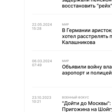
восстановить "рейх
22.05.2024
МИР
15:28
В Германии аристок
хотел расстрелять 
Калашникова
06.03.2024
МИР
07:49
Объявили войну вла
аэропорт и полице
23.10.2023
ВОЕННЫЙ ФОКУС
10:21
"Дойти до Москвы":
Пригожина на Шойгу