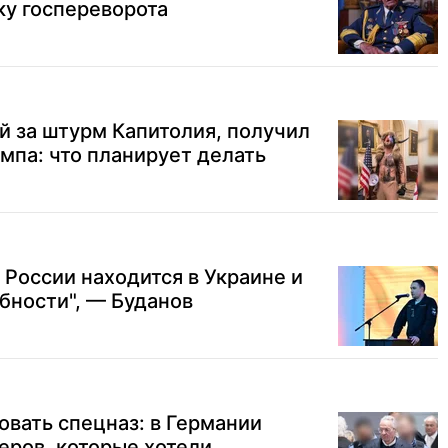
ку госпереворота
й за штурм Капитолия, получил
мпа: что планирует делать
 России находится в Украине и
бности", — Буданов
вать спецназ: в Германии
еров, которые хотели