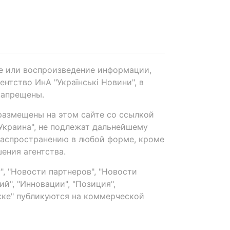
е или воспроизведение информации,
нтство ИнА "Українські Новини", в
запрещены.
размещены на этом сайте со ссылкой
-Украина", не подлежат дальнейшему
распространению в любой форме, кроме
ения агентства.
, "Новости партнеров", "Новости
й", "Инновации", "Позиция",
ке" публикуются на коммерческой