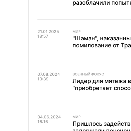
разоблачили попыт
21.01.2025
МИР
18:57
"Шаман", наказанны
помилование от Тра
07.08.2024
ВОЕННЫЙ ФОКУС
13:39
Лидер для мятежа в
"приобретает спосо
04.06.2024
МИР
16:16
Пришлось задейство
задержали пенсион