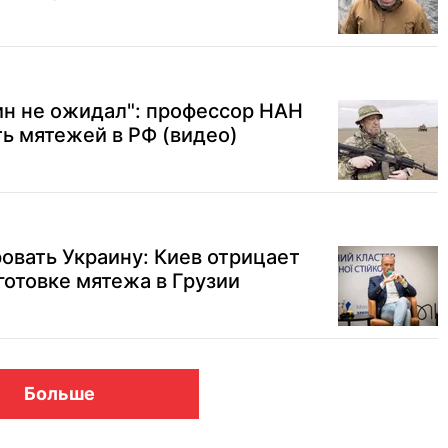
ин не ожидал": профессор НАН
ь мятежей в РФ (видео)
вать Украину: Киев отрицает
готовке мятежа в Грузии
Больше