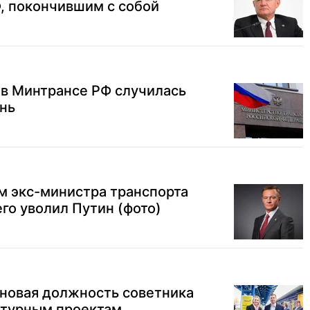
, покончившим с собой
: в Минтрансе РФ случилась
ень
м экс-министра транспорта
его уволил Путин (фото)
 новая должность советника
турным проектам