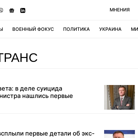
МНЕНИЯ
Ы
ВОЕННЫЙ ФОКУС
ПОЛИТИКА
УКРАИНА
МИ
ОНОМИКА
ДИДЖИТАЛ
АВТО
МИРФАН
КУЛЬТ
ТРАНС
вета: в деле суицида
инистра нашлись первые
 всплыли первые детали об экс-