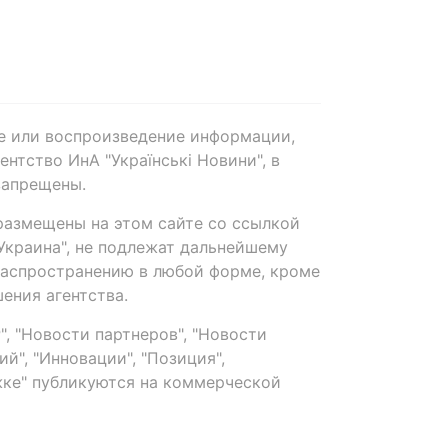
е или воспроизведение информации,
нтство ИнА "Українські Новини", в
запрещены.
размещены на этом сайте со ссылкой
-Украина", не подлежат дальнейшему
распространению в любой форме, кроме
ения агентства.
, "Новости партнеров", "Новости
й", "Инновации", "Позиция",
ке" публикуются на коммерческой