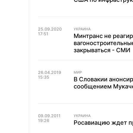
25.09.2020
УКРАИНА
17:51
Минтранс не реагир
вагоностроительны
закрываться - СМИ
26.04.2019
МИР
15:35
В Словакии анонсир
сообщением Мукач
09.09.2011
УКРАИНА
19:26
Росавиацию ждет п