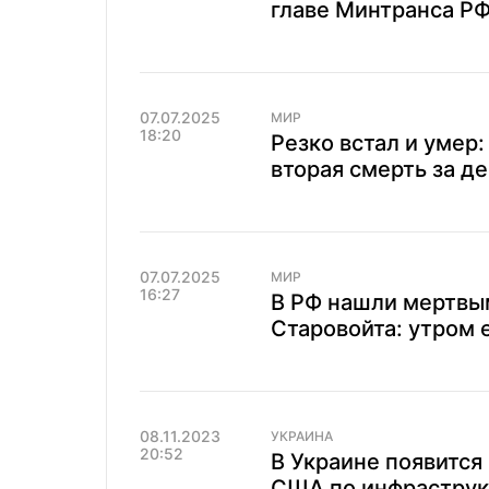
главе Минтранса РФ
07.07.2025
МИР
18:20
Резко встал и умер
вторая смерть за д
07.07.2025
МИР
16:27
В РФ нашли мертвы
Старовойта: утром 
08.11.2023
УКРАИНА
20:52
В Украине появится
США по инфраструк