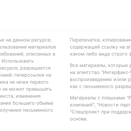
ые на данном ресурсе,
Перепечатка, копировани
ользование материалов
содержащей ссылку на аге
ребований, описанных в
каком-либо виде строго 
. Использовать
Все материалы, которые 
есурсе, разрешается
на агентство "Интерфакс
овий: гиперссылки на
воспроизведению и/или 
ика не ниже первого
как с письменного разреш
й не может превышать
екста, изменения
Материалы с плашками "Р"
вание большего объема
компаний", "Новости парти
получения письменного
"Спецпроект при поддерж
основе.