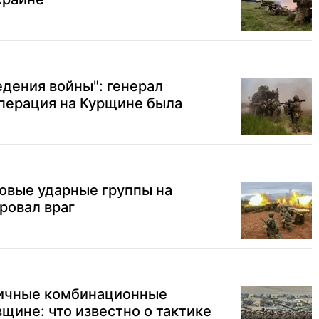
едения войны": генерал
операция на Курщине была
овые ударные группы на
ровал враг
ичные комбинационные
щине: что известно о тактике