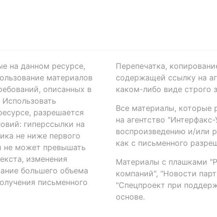
ые на данном ресурсе,
Перепечатка, копировани
ользование материалов
содержащей ссылку на аге
ребований, описанных в
каком-либо виде строго 
. Использовать
Все материалы, которые 
есурсе, разрешается
на агентство "Интерфакс
овий: гиперссылки на
воспроизведению и/или 
ика не ниже первого
как с письменного разреш
й не может превышать
екста, изменения
Материалы с плашками "Р"
вание большего объема
компаний", "Новости парти
получения письменного
"Спецпроект при поддерж
основе.