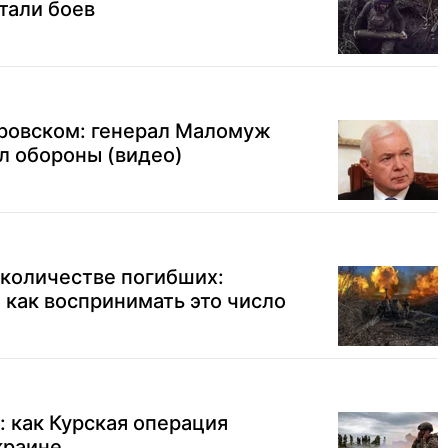
тали боев
ровском: генерал Маломуж
л обороны (видео)
 количестве погибших:
как воспринимать это число
: как Курская операция
краине