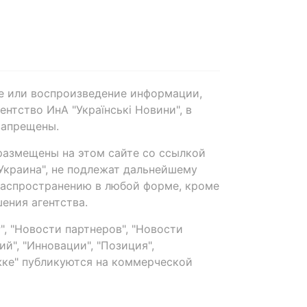
е или воспроизведение информации,
нтство ИнА "Українські Новини", в
запрещены.
размещены на этом сайте со ссылкой
-Украина", не подлежат дальнейшему
распространению в любой форме, кроме
ения агентства.
, "Новости партнеров", "Новости
й", "Инновации", "Позиция",
ке" публикуются на коммерческой