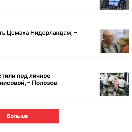
ть Цемаха Нидерландам, –
стили под личное
нисовой, – Полозов
Больше