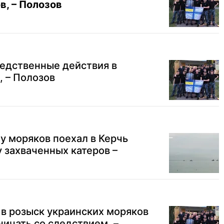
в, – Полозов
ледственные действия в
 – Полозов
у моряков поехал в Керчь
 захваченных катеров –
в розыск украинских моряков
ничать со следствием, –