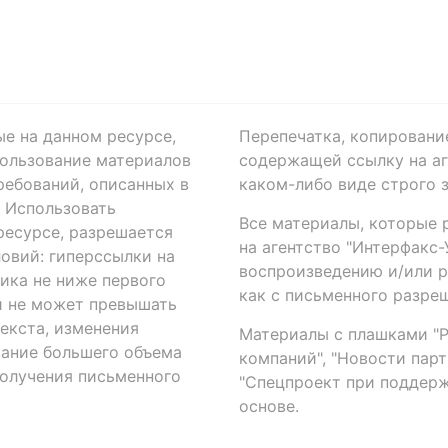
ые на данном ресурсе,
Перепечатка, копировани
ользование материалов
содержащей ссылку на аге
ребований, описанных в
каком-либо виде строго 
. Использовать
Все материалы, которые 
есурсе, разрешается
на агентство "Интерфакс
овий: гиперссылки на
воспроизведению и/или 
ика не ниже первого
как с письменного разреш
й не может превышать
екста, изменения
Материалы с плашками "Р"
вание большего объема
компаний", "Новости парти
получения письменного
"Спецпроект при поддерж
основе.