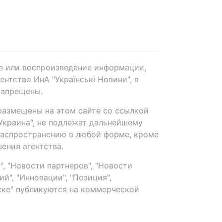
е или воспроизведение информации,
нтство ИнА "Українські Новини", в
запрещены.
размещены на этом сайте со ссылкой
-Украина", не подлежат дальнейшему
распространению в любой форме, кроме
ения агентства.
, "Новости партнеров", "Новости
й", "Инновации", "Позиция",
ке" публикуются на коммерческой