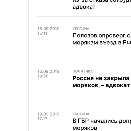
адвокат
18.09.2019
УКРАИНА
15:11
Полозов опроверг с
морякам въезд в Р
16.09.2019
ПОЛИТИКА
19:58
Россия не закрыла
моряков, – адвокат
13.09.2019
УКРАИНА
17:17
В ГБР начались до
моряков