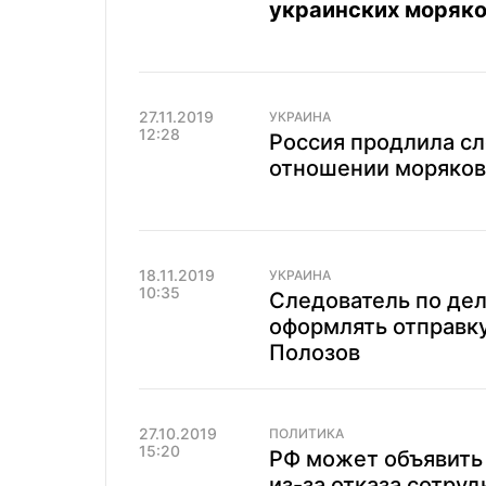
украинских моряко
27.11.2019
УКРАИНА
12:28
Россия продлила с
отношении моряков,
18.11.2019
УКРАИНА
10:35
Следователь по дел
оформлять отправку
Полозов
27.10.2019
ПОЛИТИКА
15:20
РФ может объявить 
из-за отказа сотруд