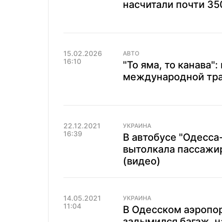
насчитали почти 35
15.02.2026
АВТО
16:10
"То яма, то канава"
международной тра
22.12.2021
УКРАИНА
16:39
В автобусе "Одесса
вытолкала пассажи
(видео)
14.05.2021
УКРАИНА
11:04
В Одесском аэропор
задымился багаж, н