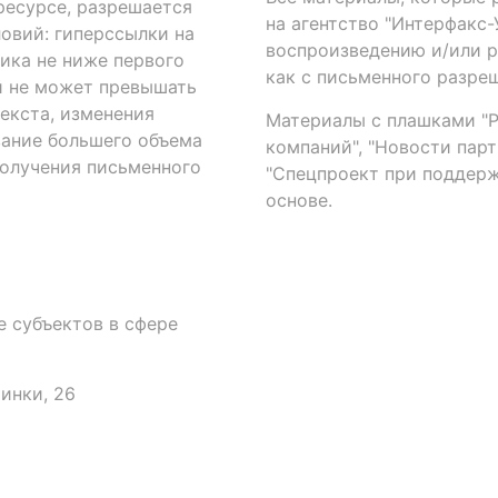
есурсе, разрешается
на агентство "Интерфакс
овий: гиперссылки на
воспроизведению и/или 
ика не ниже первого
как с письменного разреш
й не может превышать
екста, изменения
Материалы с плашками "Р"
вание большего объема
компаний", "Новости парти
получения письменного
"Спецпроект при поддерж
основе.
 субъектов в сфере
аинки, 26