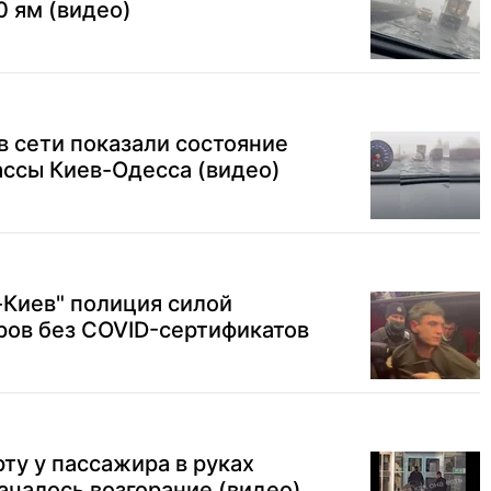
0 ям (видео)
: в сети показали состояние
ссы Киев-Одесса (видео)
-Киев" полиция силой
ров без COVID-сертификатов
ту у пассажира в руках
ачалось возгорание (видео)