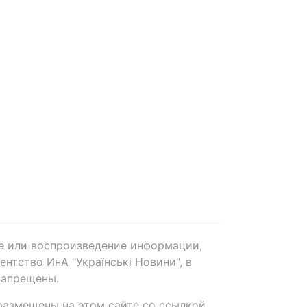
е или воспроизведение информации,
нтство ИнА "Українські Новини", в
запрещены.
размещены на этом сайте со ссылкой