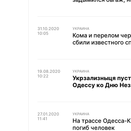
31.10.2020
УКРАИНА
10:05
Кома и перелом чер
сбили известного с
19.08.2020
УКРАИНА
10:22
Укрзализныця пуст
Одессу ко Дню Не
27.01.2020
УКРАИНА
11:41
На трассе Одесса-
погиб человек