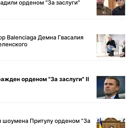
адили орденом "За заслуги"
р Balenciaga Демна Гвасалия
еленского
ажден орденом "За заслуги" II
л шоумена Притулу орденом "За