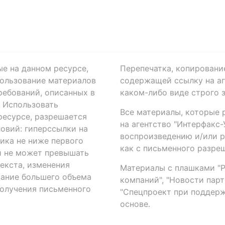
ые на данном ресурсе,
Перепечатка, копировани
ользование материалов
содержащей ссылку на аге
ребований, описанных в
каком-либо виде строго 
. Использовать
Все материалы, которые 
есурсе, разрешается
на агентство "Интерфакс
овий: гиперссылки на
воспроизведению и/или 
ика не ниже первого
как с письменного разреш
й не может превышать
екста, изменения
Материалы с плашками "Р"
вание большего объема
компаний", "Новости парти
получения письменного
"Спецпроект при поддерж
основе.