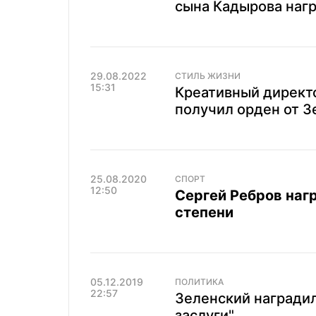
сына Кадырова нагр
29.08.2022
СТИЛЬ ЖИЗНИ
15:31
Креативный директо
получил орден от З
25.08.2020
СПОРТ
12:50
Сергей Ребров нагр
степени
05.12.2019
ПОЛИТИКА
22:57
Зеленский награди
заслуги"