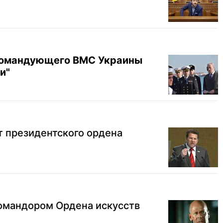
командующего ВМС Украины
и"
т президентского ордена
командором Ордена искусств