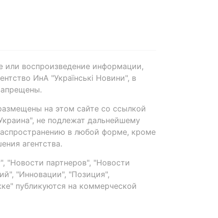
е или воспроизведение информации,
нтство ИнА "Українські Новини", в
запрещены.
размещены на этом сайте со ссылкой
-Украина", не подлежат дальнейшему
распространению в любой форме, кроме
ения агентства.
, "Новости партнеров", "Новости
й", "Инновации", "Позиция",
ке" публикуются на коммерческой