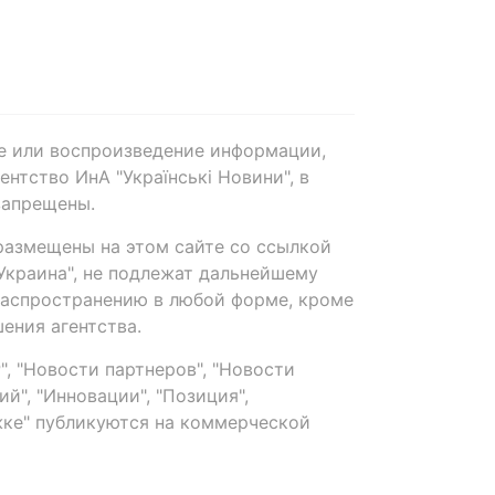
е или воспроизведение информации,
нтство ИнА "Українські Новини", в
запрещены.
размещены на этом сайте со ссылкой
-Украина", не подлежат дальнейшему
распространению в любой форме, кроме
ения агентства.
, "Новости партнеров", "Новости
й", "Инновации", "Позиция",
ке" публикуются на коммерческой