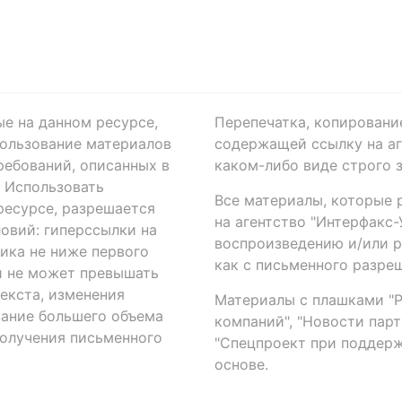
ые на данном ресурсе,
Перепечатка, копировани
ользование материалов
содержащей ссылку на аге
ребований, описанных в
каком-либо виде строго 
. Использовать
Все материалы, которые 
есурсе, разрешается
на агентство "Интерфакс
овий: гиперссылки на
воспроизведению и/или 
ика не ниже первого
как с письменного разреш
й не может превышать
екста, изменения
Материалы с плашками "Р"
вание большего объема
компаний", "Новости парти
получения письменного
"Спецпроект при поддерж
основе.