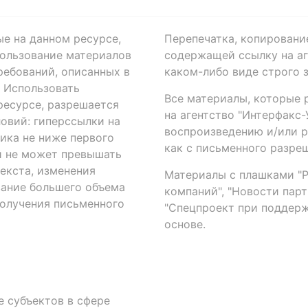
ые на данном ресурсе,
Перепечатка, копировани
ользование материалов
содержащей ссылку на аге
ребований, описанных в
каком-либо виде строго 
. Использовать
Все материалы, которые 
есурсе, разрешается
на агентство "Интерфакс
овий: гиперссылки на
воспроизведению и/или 
ика не ниже первого
как с письменного разреш
й не может превышать
екста, изменения
Материалы с плашками "Р"
вание большего объема
компаний", "Новости парти
получения письменного
"Спецпроект при поддерж
основе.
 субъектов в сфере