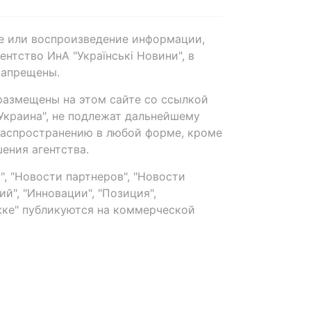
е или воспроизведение информации,
нтство ИнА "Українські Новини", в
запрещены.
размещены на этом сайте со ссылкой
-Украина", не подлежат дальнейшему
распространению в любой форме, кроме
ения агентства.
, "Новости партнеров", "Новости
й", "Инновации", "Позиция",
ке" публикуются на коммерческой