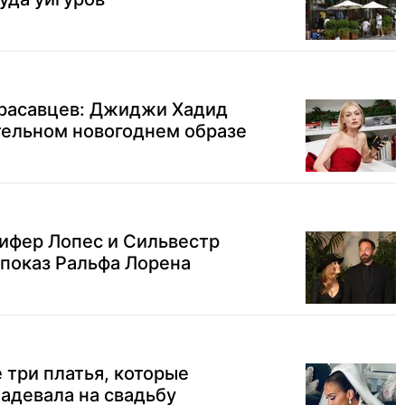
красавцев: Джиджи Хадид
тельном новогоднем образе
ифер Лопес и Сильвестр
показ Ральфа Лорена
 три платья, которые
адевала на свадьбу