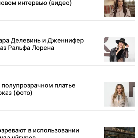
новом интервью (видео)
Кара Делевинь и Дженнифер
аз Ральфа Лорена
 полупрозрачном платье
каз (фото)
озревают в использовании
уда уйгуров