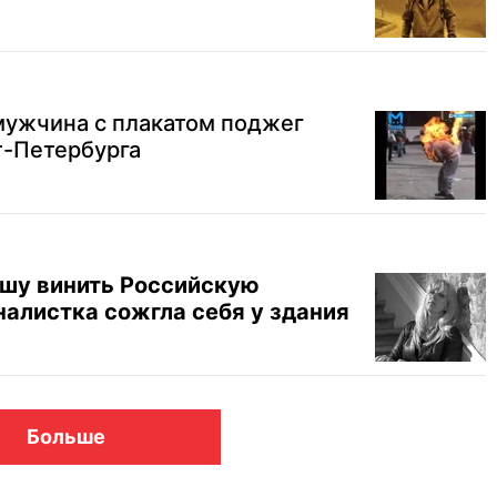
мужчина с плакатом поджег
т-Петербурга
ошу винить Российскую
налистка сожгла себя у здания
Больше