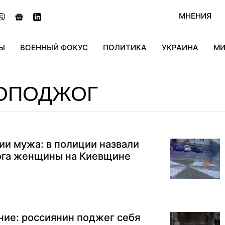
МНЕНИЯ
Ы
ВОЕННЫЙ ФОКУС
ПОЛИТИКА
УКРАИНА
МИ
ОНОМИКА
ДИДЖИТАЛ
АВТО
МИРФАН
КУЛЬТ
ОПОДЖОГ
ии мужа: в полиции назвали
ога женщины на Киевщине
ие: россиянин поджег себя