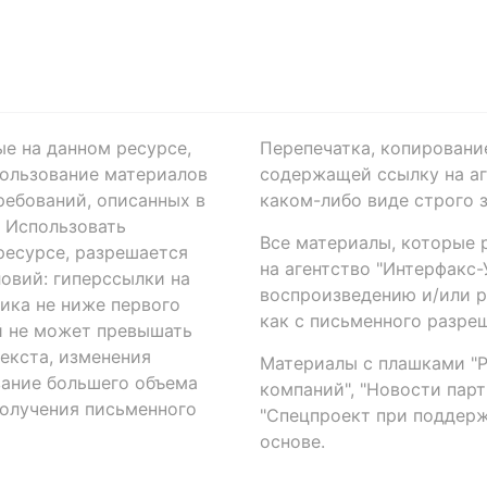
ые на данном ресурсе,
Перепечатка, копировани
ользование материалов
содержащей ссылку на аге
ребований, описанных в
каком-либо виде строго 
. Использовать
Все материалы, которые 
есурсе, разрешается
на агентство "Интерфакс
овий: гиперссылки на
воспроизведению и/или 
ика не ниже первого
как с письменного разреш
й не может превышать
екста, изменения
Материалы с плашками "Р"
вание большего объема
компаний", "Новости парти
получения письменного
"Спецпроект при поддерж
основе.