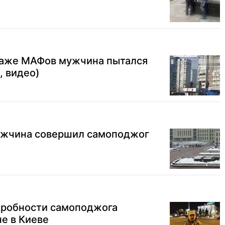
таже МАФов мужчина пытался
, видео)
ужчина совершил самоподжог
дробности самоподжога
е в Киеве