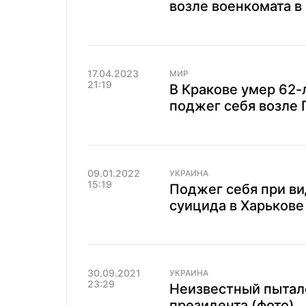
возле военкомата в
17.04.2023
МИР
21:19
В Кракове умер 62-
поджег себя возле 
09.01.2022
УКРАИНА
15:19
Поджег себя при ви
суицида в Харькове
30.09.2021
УКРАИНА
23:29
Неизвестный пытал
президента (фото)