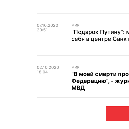
07.10.2020
МИР
20:51
"Подарок Путину": 
себя в центре Санк
02.10.2020
МИР
18:04
"В моей смерти пр
Федерацию", - жур
МВД