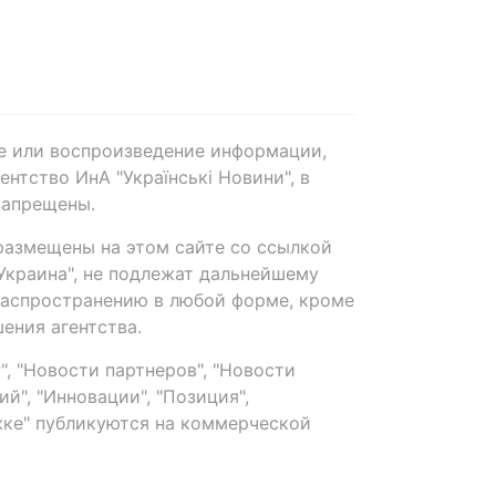
е или воспроизведение информации,
нтство ИнА "Українські Новини", в
запрещены.
размещены на этом сайте со ссылкой
-Украина", не подлежат дальнейшему
распространению в любой форме, кроме
ения агентства.
, "Новости партнеров", "Новости
й", "Инновации", "Позиция",
ке" публикуются на коммерческой