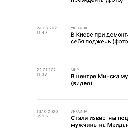
24.03.2021
УКРАИНА
11:49
В Киеве при демон
себя поджечь (фото
22.01.2021
МИР
11:33
В центре Минска м
(видео)
13.10.2020
УКРАИНА
09:06
Стали известны по
мужчины на Майдан