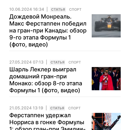
10.06.2024 16:34
CТАТЬЯ
СПОРТ
Дождевой Монреаль.
Макс Ферстаппен победил
на гран-при Канады: обзор
9-го этапа Формулы 1
(фото, видео)
27.05.2024 07:13
CТАТЬЯ
СПОРТ
Шарль Леклер выиграл
домашний гран-при
Монако: обзор 8-го этапа
Формулы 1 (фото, видео)
21.05.2024 13:19
CТАТЬЯ
СПОРТ
Ферстаппен удержал
Норриса в гонке Формулы
1: обзор гран-при Эмилии-