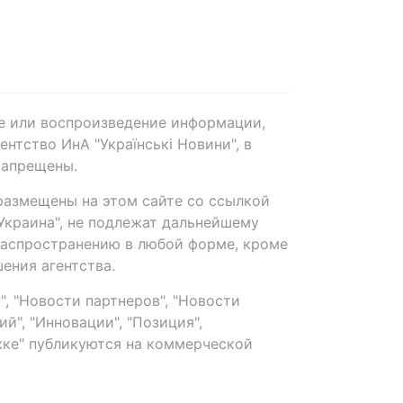
е или воспроизведение информации,
нтство ИнА "Українські Новини", в
запрещены.
размещены на этом сайте со ссылкой
-Украина", не подлежат дальнейшему
распространению в любой форме, кроме
ения агентства.
, "Новости партнеров", "Новости
й", "Инновации", "Позиция",
ке" публикуются на коммерческой