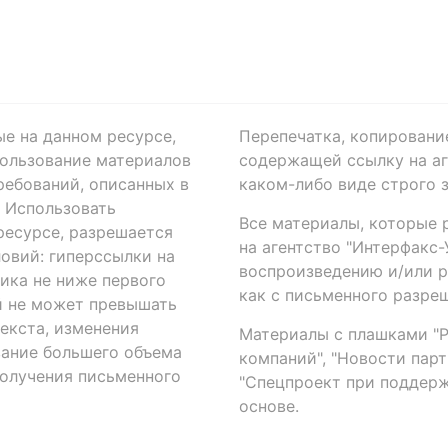
ые на данном ресурсе,
Перепечатка, копировани
ользование материалов
содержащей ссылку на аге
ребований, описанных в
каком-либо виде строго 
. Использовать
Все материалы, которые 
есурсе, разрешается
на агентство "Интерфакс
овий: гиперссылки на
воспроизведению и/или 
ика не ниже первого
как с письменного разреш
й не может превышать
екста, изменения
Материалы с плашками "Р"
вание большего объема
компаний", "Новости парти
получения письменного
"Спецпроект при поддерж
основе.