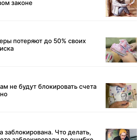
вом законе
еры потеряют до 50% своих
риска
м не будут блокировать счета
тно
а заблокирована. Что делать,
чете заблокировали по ошибке