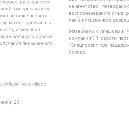
есурсе, разрешается
на агентство "Интерфакс
овий: гиперссылки на
воспроизведению и/или 
ика не ниже первого
как с письменного разреш
й не может превышать
екста, изменения
Материалы с плашками "Р"
вание большего объема
компаний", "Новости парти
получения письменного
"Спецпроект при поддерж
основе.
 субъектов в сфере
аинки, 26