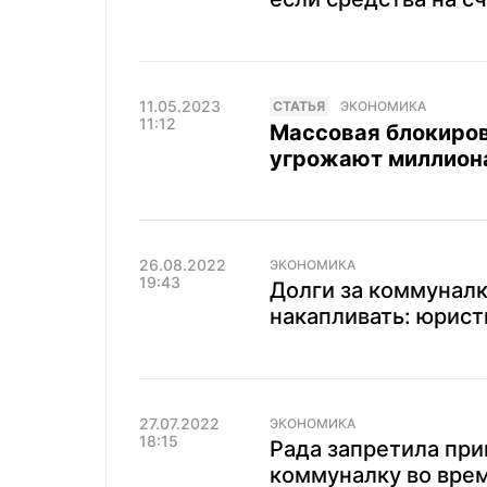
11.05.2023
CТАТЬЯ
ЭКОНОМИКА
11:12
Массовая блокиров
угрожают миллиона
26.08.2022
ЭКОНОМИКА
19:43
Долги за коммуналк
накапливать: юрис
27.07.2022
ЭКОНОМИКА
18:15
Рада запретила при
коммуналку во вре