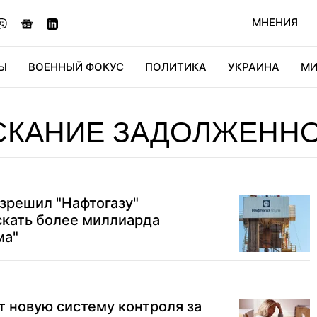
МНЕНИЯ
Ы
ВОЕННЫЙ ФОКУС
ПОЛИТИКА
УКРАИНА
МИ
ОНОМИКА
ДИДЖИТАЛ
АВТО
МИРФАН
КУЛЬТ
СКАНИЕ ЗАДОЛЖЕНН
азрешил "Нафтогазу"
скать более миллиарда
ма"
т новую систему контроля за