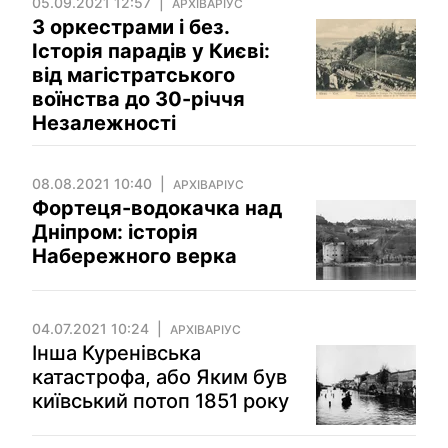
05.09.2021 12:57
АРХІВАРІУС
З оркестрами і без.
Історія парадів у Києві:
від магістратського
воїнства до 30-річчя
Незалежності
08.08.2021 10:40
АРХІВАРІУС
Фортеця-водокачка над
Дніпром: історія
Набережного верка
04.07.2021 10:24
АРХІВАРІУС
Інша Куренівська
катастрофа, або Яким був
київський потоп 1851 року