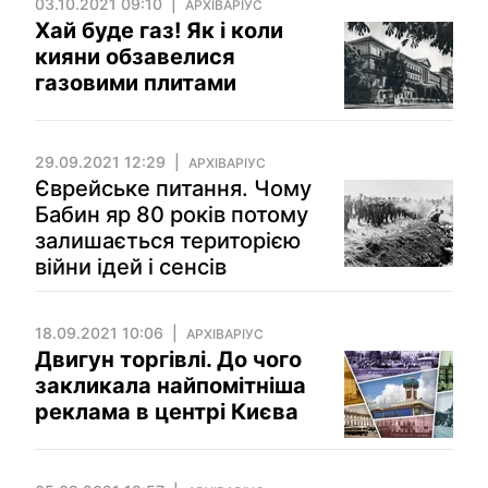
03.10.2021 09:10
АРХІВАРІУС
Хай буде газ! Як і коли
кияни обзавелися
газовими плитами
29.09.2021 12:29
АРХІВАРІУС
Єврейське питання. Чому
Бабин яр 80 років потому
залишається територією
війни ідей і сенсів
18.09.2021 10:06
АРХІВАРІУС
Двигун торгівлі. До чого
закликала найпомітніша
реклама в центрі Києва