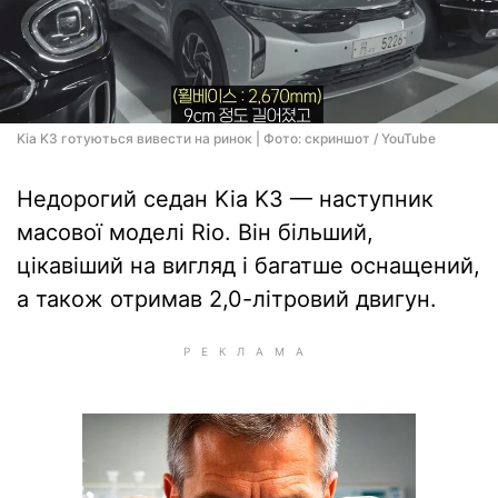
Kia K3 готуються вивести на ринок | Фото: скриншот / YouTube
Недорогий седан Kia K3 — наступник
масової моделі Rio. Він більший,
цікавіший на вигляд і багатше оснащений,
а також отримав 2,0-літровий двигун.