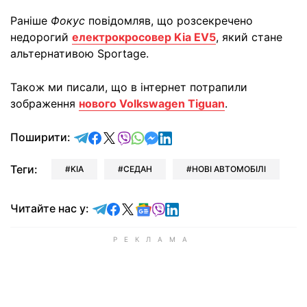
Раніше
Фокус
повідомляв, що розсекречено
недорогий
електрокросовер Kia EV5
, який стане
альтернативою Sportage.
Також ми писали, що в інтернет потрапили
зображення
нового Volkswagen Tiguan
.
відправити у Telegram
поділитись у Facebook
поділитись у X
відправити у Viber
відправити у Whatsapp
відправити у Messenger
відправити у LinkedIn
Поширити:
Теги:
KIA
СЕДАН
НОВІ АВТОМОБІЛІ
Читайте у Telegram
Читайте у Facebook
Читайте у X
Читайте у Google news
Читайте у Viber
Читайте у LinkedIn
Читайте нас у: