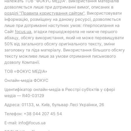
належать ТОВ "ФОКУС МЕДІА". Використання матеріалів
дозволяється лише при дотриманні вимог, описаних в
розділі "Правила користування сайтом"
. Використовувати
інформацію, розміщену на даному ресурсі, дозволяється
лише при дотриманні наступних умов: гіперпосилання на
Cайт
focus.ua
, згадки першоджерела не нижче першого
абзацу, обсягу використання, який не може перевищувати
50% від загального обсягу оригінального тексту, зміни
заголовку та ліда матеріалу. Використання більшого обсягу
тексту можливе лише за умови отримання письмового
дозволу Компанії.
ТОВ «ФОКУС МЕДІА»
Онлайн-медіа ФОКУС
Ідентифікатор онлайн-медіа в Реєстрі суб’єктів у сфері
медіа — R40-03129
Адреса: 01133, м. Київ, бульвар Лесі Українки, 26
Телефон: +38 044 207 45 54
E-mail: info@focus.ua