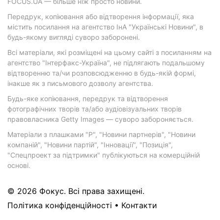
FOCUS.UA — більше ніж просто новини.
Передрук, копіювання або відтворення інформації, яка
містить посилання на агентство ІнА "Українські Новини", в
будь-якому вигляді суворо заборонені.
Всі матеріали, які розміщені на цьому сайті з посиланням на
агентство "Інтерфакс-Україна", не підлягають подальшому
відтворенню та/чи розповсюдженню в будь-якій формі,
інакше як з письмового дозволу агентства.
Будь-яке копіювання, передрук та відтворення
фотографічних творів та/або аудіовізуальних творів
правовласника Getty Images — суворо забороняється.
Матеріали з плашками "Р", "Новини партнерів", "Новини
компаній", "Новини партій", "Інновації", "Позиція",
"Спецпроект за підтримки" публікуються на комерційній
основі.
© 2026 Фокус. Всі права захищені.
Політика конфіденційності
•
Контакти