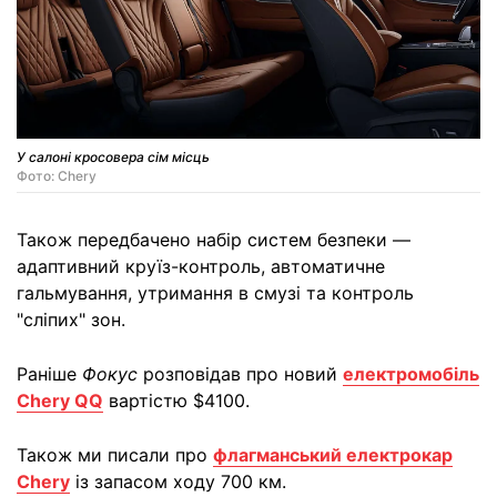
У салоні кросовера сім місць
Фото: Chery
Також передбачено набір систем безпеки —
адаптивний круїз-контроль, автоматичне
гальмування, утримання в смузі та контроль
"сліпих" зон.
Раніше
Фокус
розповідав про новий
електромобіль
Chery QQ
вартістю $4100.
Також ми писали про
флагманський електрокар
Chery
із запасом ходу 700 км.