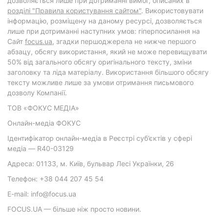
дозволяється лише при дотриманні вимог, описаних в
розділі "Правила користування сайтом"
. Використовувати
інформацію, розміщену на даному ресурсі, дозволяється
лише при дотриманні наступних умов: гіперпосилання на
Cайт
focus.ua
, згадки першоджерела не нижче першого
абзацу, обсягу використання, який не може перевищувати
50% від загального обсягу оригінального тексту, зміни
заголовку та ліда матеріалу. Використання більшого обсягу
тексту можливе лише за умови отримання письмового
дозволу Компанії.
ТОВ «ФОКУС МЕДІА»
Онлайн-медіа ФОКУС
Ідентифікатор онлайн-медіа в Реєстрі суб’єктів у сфері
медіа — R40-03129
Адреса: 01133, м. Київ, бульвар Лесі Українки, 26
Телефон: +38 044 207 45 54
E-mail: info@focus.ua
FOCUS.UA — більше ніж просто новини.