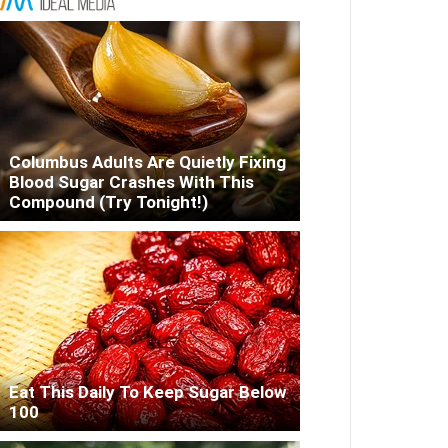
Columbus Adults Are Quietly Fixing
Blood Sugar Crashes With This
Compound (Try Tonight!)
Eat This Daily To Keep Sugar Below
100