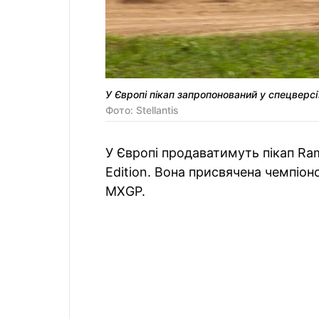
У Європі пікап запропонований у спецверсії
Фото: Stellantis
У Європі продаватимуть пікап Ram
Edition. Вона присвячена чемпіо
MXGP.