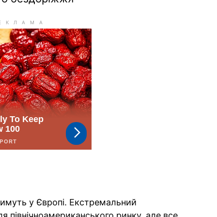
имуть у Європі. Екстремальний
я північноамериканського ринку, але все