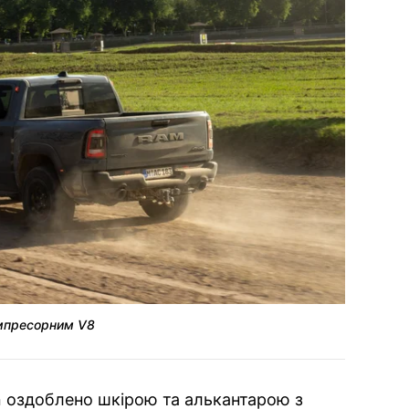
мпресорним V8
n оздоблено шкірою та алькантарою з