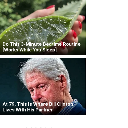
Do This 3-Minute Bedtime Routine
[Works While You Sleep]
At 79, This Is Where Bill Clinton
Lives With His Partner