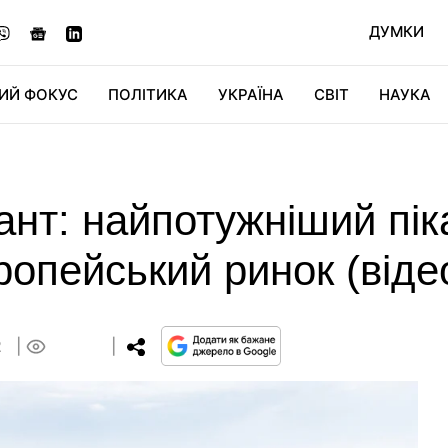
ДУМКИ
ИЙ ФОКУС
ПОЛІТИКА
УКРАЇНА
СВІТ
НАУКА
ДІДЖИТАЛ
АВТО
СВІТФАН
КУ
ант: найпотужніший піка
ропейський ринок (віде
2
0