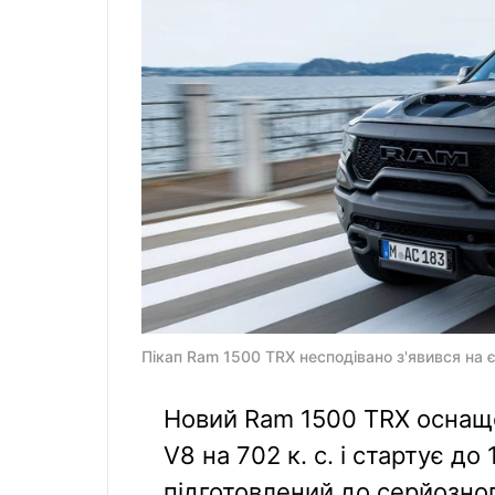
Пікап Ram 1500 TRX несподівано з'явився на є
Новий Ram 1500 TRX оснащ
V8 на 702 к. с. і стартує до 
підготовлений до серйозно