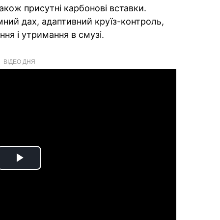
кож присутні карбонові вставки.
ний дах, адаптивний круїз-контроль,
ня і утримання в смузі.
ВІДЕО ДНЯ
Play
Video