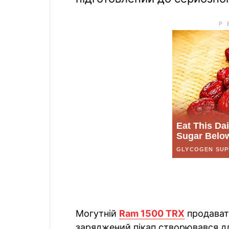
Могутній
Ram 1500 TRX
продават
заряджений пікап створювався дл