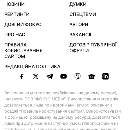
НОВИНИ
ДУМКИ
РЕЙТИНГИ
СПЕЦТЕМИ
ДОВГИЙ ФОКУС
АВТОРИ
ПРО НАС
ВАКАНСІЇ
ПРАВИЛА
ДОГОВІР ПУБЛІЧНОЇ
КОРИСТУВАННЯ
ОФЕРТИ
САЙТОМ
РЕДАКЦІЙНА ПОЛІТИКА
Всі права на матеріали, опубліковані на даному ресурсі,
належать ТОВ "ФОКУС МЕДІА". Використання матеріалів
дозволяється лише при дотриманні вимог, описаних в
розділі "Правила користування сайтом"
. Використовувати
інформацію, розміщену на даному ресурсі, дозволяється
лише при дотриманні наступних умов: гіперпосилання на
Cайт
focus.ua
, згадки першоджерела не нижче першого