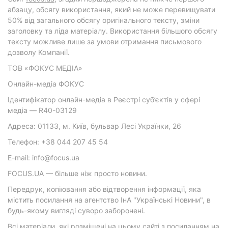
абзацу, обсягу використання, який не може перевищувати
50% від загального обсягу оригінального тексту, зміни
заголовку та ліда матеріалу. Використання більшого обсягу
тексту можливе лише за умови отримання письмового
дозволу Компанії.
ТОВ «ФОКУС МЕДІА»
Онлайн-медіа ФОКУС
Ідентифікатор онлайн-медіа в Реєстрі суб’єктів у сфері
медіа — R40-03129
Адреса: 01133, м. Київ, бульвар Лесі Українки, 26
Телефон: +38 044 207 45 54
E-mail: info@focus.ua
FOCUS.UA — більше ніж просто новини.
Передрук, копіювання або відтворення інформації, яка
містить посилання на агентство ІнА "Українські Новини", в
будь-якому вигляді суворо заборонені.
Всі матеріали, які розміщені на цьому сайті з посиланням на