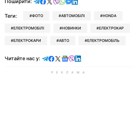
відправити у Telegram
поділитись у Facebook
поділитись у X
відправити у Viber
відправити у Whatsapp
відправити у Messenger
відправити у LinkedIn
Поширити:
Теги:
ФОТО
АВТОМОБІЛІ
HONDA
ЕЛЕКТРОМОБІЛІ
НОВИНКИ
ЕЛЕКТРОКАР
ЕЛЕКТРОКАРИ
АВТО
ЕЛЕКТРОМОБІЛЬ
Читайте у Telegram
Читайте у Facebook
Читайте у X
Читайте у Google news
Читайте у Viber
Читайте у LinkedIn
Читайте нас у: