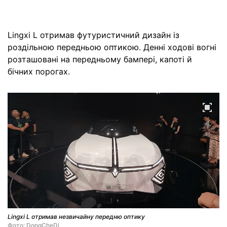
Lingxi L отримав футуристичний дизайн із
роздільною передньою оптикою. Денні ходові вогні
розташовані на передньому бампері, капоті й
бічних порогах.
Lingxi L отримав незвичайну передню оптику
Фото: DongCheDi