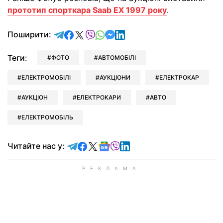
прототип спорткара Saab EX 1997 року
.
відправити у Telegram
поділитись у Facebook
поділитись у X
відправити у Viber
відправити у Whatsapp
відправити у Messenger
відправити у LinkedIn
Поширити:
Теги:
ФОТО
АВТОМОБІЛІ
ЕЛЕКТРОМОБІЛІ
АУКЦІОНИ
ЕЛЕКТРОКАР
АУКЦІОН
ЕЛЕКТРОКАРИ
АВТО
ЕЛЕКТРОМОБІЛЬ
Читайте у Telegram
Читайте у Facebook
Читайте у X
Читайте у Google news
Читайте у Viber
Читайте у LinkedIn
Читайте нас у: