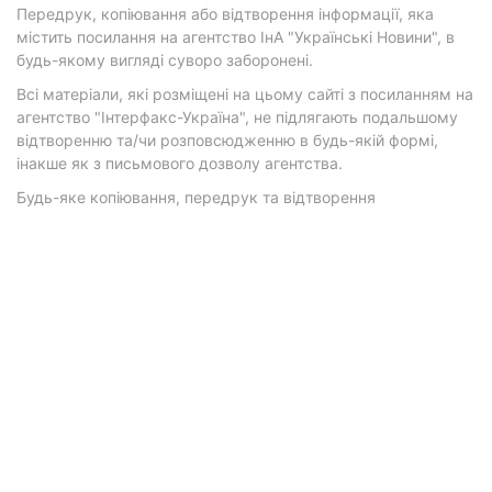
Передрук, копіювання або відтворення інформації, яка
містить посилання на агентство ІнА "Українські Новини", в
будь-якому вигляді суворо заборонені.
Всі матеріали, які розміщені на цьому сайті з посиланням на
агентство "Інтерфакс-Україна", не підлягають подальшому
відтворенню та/чи розповсюдженню в будь-якій формі,
інакше як з письмового дозволу агентства.
Будь-яке копіювання, передрук та відтворення
фотографічних творів та/або аудіовізуальних творів
правовласника Getty Images — суворо забороняється.
Матеріали з плашками "Р", "Новини партнерів", "Новини
компаній", "Новини партій", "Інновації", "Позиція",
"Спецпроект за підтримки" публікуються на комерційній
основі.
© 2026 Фокус. Всі права захищені.
Політика конфіденційності
•
Контакти