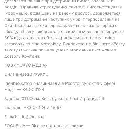
дозволяється лише при дотриманні вимог, описаних в
розділі "Правила користування сайтом"
. Використовувати
інформацію, розміщену на даному ресурсі, дозволяється
лише при дотриманні наступних умов: гіперпосилання на
Cайт
focus.ua
, згадки першоджерела не нижче першого
абзацу, обсягу використання, який не може перевищувати
50% від загального обсягу оригінального тексту, зміни
заголовку та ліда матеріалу. Використання більшого обсягу
тексту можливе лише за умови отримання письмового
дозволу Компанії.
ТОВ «ФОКУС МЕДІА»
Онлайн-медіа ФОКУС
Ідентифікатор онлайн-медіа в Реєстрі суб’єктів у сфері
медіа — R40-03129
Адреса: 01133, м. Київ, бульвар Лесі Українки, 26
Телефон: +38 044 207 45 54
E-mail: info@focus.ua
FOCUS.UA — більше ніж просто новини.