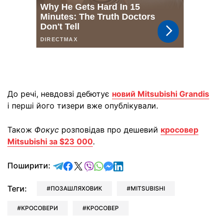
До речі, невдовзі дебютує
новий Mitsubishi Grandis
і перші його тизери вже опублікували.
Також
Фокус
розповідав про дешевий
кросовер
Mitsubishi за $23 000
.
відправити у Telegram
поділитись у Facebook
поділитись у X
відправити у Viber
відправити у Whatsapp
відправити у Messenger
відправити у LinkedIn
Поширити:
Теги:
ПОЗАШЛЯХОВИК
MITSUBISHI
КРОСОВЕРИ
КРОСОВЕР