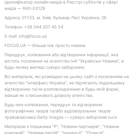
Ідентифікатор онлайн-медіа в Реєстрі суб’єктів у сфері
медіа — R40-03129
Адреса: 01133, м. Київ, бульвар Лесі Українки, 26
Телефон: +38 044 207 45 54
E-mail: info@focus.ua
FOCUS.UA — більше ніж просто новини.
Передрук, копіювання або відтворення інформації, яка
містить посилання на агентство ІнА "Українські Новини", в
будь-якому вигляді суворо заборонені.
Всі матеріали, які розміщені на цьому сайті з посиланням на
агентство "Інтерфакс-Україна", не підлягають подальшому
відтворенню та/чи розповсюдженню в будь-якій формі,
інакше як з письмового дозволу агентства.
Будь-яке копіювання, передрук та відтворення
фотографічних творів та/або аудіовізуальних творів
правовласника Getty Images — суворо забороняється.
Матеріали з плашками "Р", "Новини партнерів", "Новини
компаній", "Новини партій", "Інновації", "Позиція",