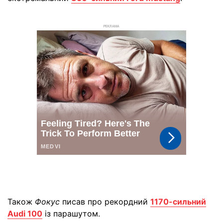
РЕКЛАМА
Також
Фокус
писав про рекордний
1170-сильний
Audi 100
із парашутом.