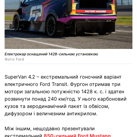
Електрокар оснащений 1428-сильною установкою
Фото: Ford
SuperVan 4.2 – екстремальний гоночний варіант
електричного Ford Transit. Фургон отримав три
мотори загальною потужністю 1428 к. с. і здатен
розвинути понад 240 км/год. У нього карбоновий
кузов та аеродинамічний пакет із обвісом,
дифузором і величезним антикрилом.
Між іншим, нещодавно презентували
екстремальний
850-сильний Ford Mustang
.