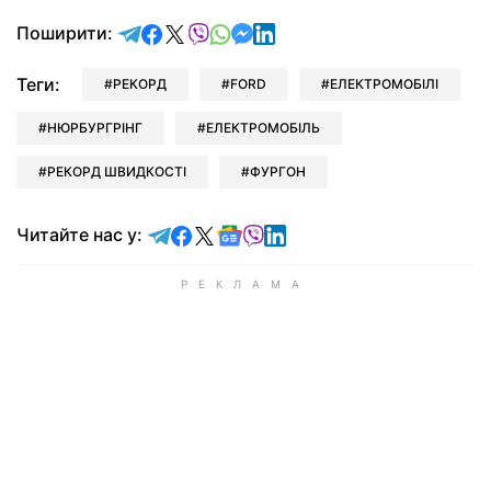
відправити у Telegram
поділитись у Facebook
поділитись у X
відправити у Viber
відправити у Whatsapp
відправити у Messenger
відправити у LinkedIn
Поширити:
Теги:
РЕКОРД
FORD
ЕЛЕКТРОМОБІЛІ
НЮРБУРГРІНГ
ЕЛЕКТРОМОБІЛЬ
РЕКОРД ШВИДКОСТІ
ФУРГОН
Читайте у Telegram
Читайте у Facebook
Читайте у X
Читайте у Google news
Читайте у Viber
Читайте у LinkedIn
Читайте нас у: