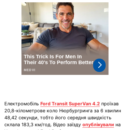
Електромобіль
Ford Transit SuperVan 4.2
проїхав
20,8-кілометрове коло Нюрбургринга за 6 хвилин
48,42 секунди, тобто його середня швидкість
склала 183,3 км/год. Відео заїзду
опублікували
на