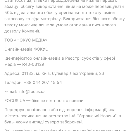
Cайт
focus.ua
, згадки першоджерела не нижче першого
абзацу, обсягу використання, який не може перевищувати
50% від загального обсягу оригінального тексту, зміни
заголовку та ліда матеріалу. Використання більшого обсягу
тексту можливе лише за умови отримання письмового
дозволу Компанії.
ТОВ «ФОКУС МЕДІА»
Онлайн-медіа ФОКУС
Ідентифікатор онлайн-медіа в Реєстрі суб’єктів у сфері
медіа — R40-03129
Адреса: 01133, м. Київ, бульвар Лесі Українки, 26
Телефон: +38 044 207 45 54
E-mail: info@focus.ua
FOCUS.UA — більше ніж просто новини.
Передрук, копіювання або відтворення інформації, яка
містить посилання на агентство ІнА "Українські Новини", в
будь-якому вигляді суворо заборонені.
Всі матеріали, які розміщені на цьому сайті з посиланням на