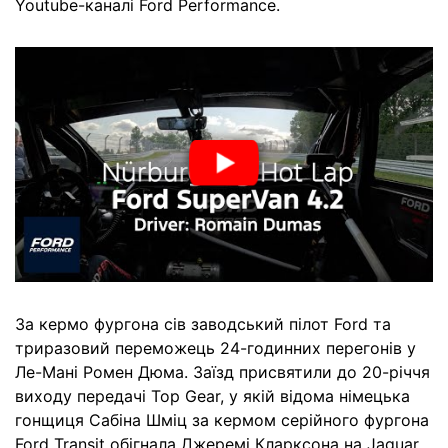
Youtube-каналі Ford Performance.
За кермо фургона сів заводський пілот Ford та
триразовий переможець 24-годинних перегонів у
Ле-Мані Ромен Дюма. Заїзд присвятили до 20-річчя
виходу передачі Top Gear, у якій відома німецька
гонщиця Сабіна Шміц за кермом серійного фургона
Ford Transit обігнала Джеремі Кларксона на Jaguar.