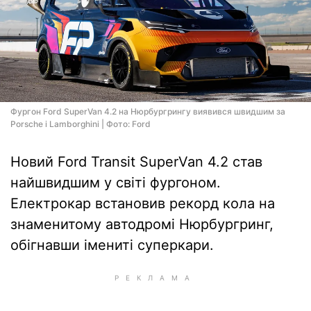
Фургон Ford SuperVan 4.2 на Нюрбургрингу виявився швидшим за
Porsche і Lamborghini | Фото: Ford
Новий Ford Transit SuperVan 4.2 став
найшвидшим у світі фургоном.
Електрокар встановив рекорд кола на
знаменитому автодромі Нюрбургринг,
обігнавши імениті суперкари.