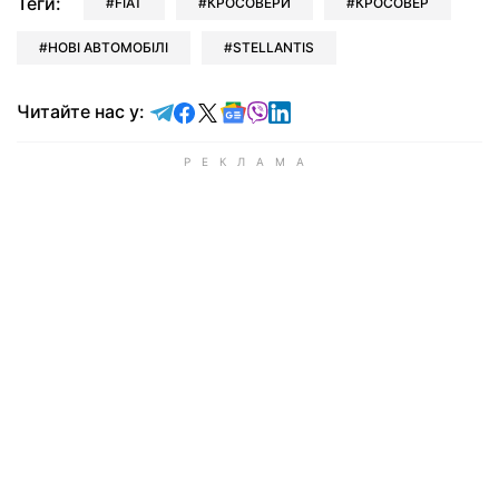
Теги:
FIAT
КРОСОВЕРИ
КРОСОВЕР
НОВІ АВТОМОБІЛІ
STELLANTIS
Читайте у Telegram
Читайте у Facebook
Читайте у X
Читайте у Google news
Читайте у Viber
Читайте у LinkedIn
Читайте нас у: