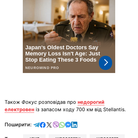
Також
Фокус
розповідав про
недорогий
електровен
із запасом ходу 700 км від Stellantis.
відправити у Telegram
поділитись у Facebook
поділитись у X
відправити у Viber
відправити у Whatsapp
відправити у Messenger
відправити у LinkedIn
Поширити: