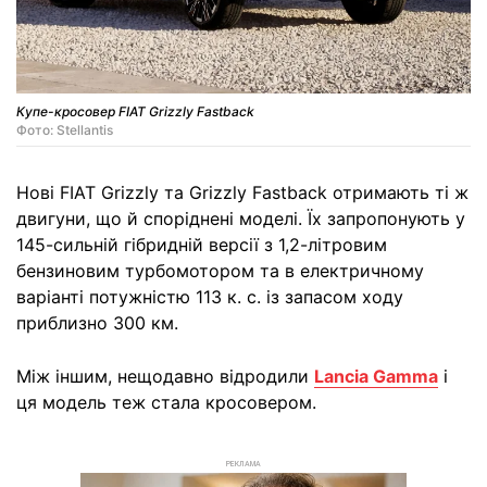
Купе-кросовер FIAT Grizzly Fastback
Фото: Stellantis
Нові FIAT Grizzly та Grizzly Fastback отримають ті ж
двигуни, що й споріднені моделі. Їх запропонують у
145-сильній гібридній версії з 1,2-літровим
бензиновим турбомотором та в електричному
варіанті потужністю 113 к. с. із запасом ходу
приблизно 300 км.
Між іншим, нещодавно відродили
Lancia Gamma
і
ця модель теж стала кросовером.
РЕКЛАМА