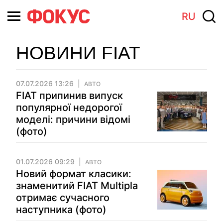
RU
НОВИНИ FIAT
07.07.2026 13:26
АВТО
FIAT припинив випуск
популярної недорогої
моделі: причини відомі
(фото)
01.07.2026 09:29
АВТО
Новий формат класики:
знаменитий FIAT Multipla
отримає сучасного
наступника (фото)