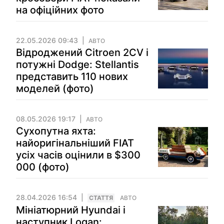
на офіційних фото
22.05.2026 09:43
АВТО
Відроджений Citroen 2CV і
потужні Dodge: Stellantis
представить 110 нових
моделей (фото)
08.05.2026 19:17
АВТО
Сухопутна яхта:
найоригінальніший FIAT
усіх часів оцінили в $300
000 (фото)
28.04.2026 16:54
СТАТТЯ
АВТО
Мініатюрний Hyundai і
наступник Logan: