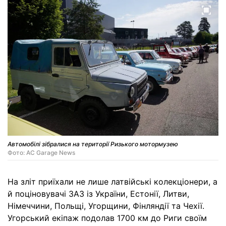
Автомобілі зібралися на території Ризького мотормузею
Фото: AC Garage News
На зліт приїхали не лише латвійські колекціонери, а
й поціновувачі ЗАЗ із України, Естонії, Литви,
Німеччини, Польщі, Угорщини, Фінляндії та Чехії.
Угорський екіпаж подолав 1700 км до Риги своїм