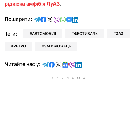
рідкісна амфібія ЛуАЗ
.
відправити у Telegram
поділитись у Facebook
поділитись у X
відправити у Viber
відправити у Whatsapp
відправити у Messenger
відправити у LinkedIn
Поширити:
Теги:
АВТОМОБІЛІ
ФЕСТИВАЛЬ
ЗАЗ
РЕТРО
ЗАПОРОЖЕЦЬ
Читайте у Telegram
Читайте у Facebook
Читайте у X
Читайте у Google news
Читайте у Viber
Читайте у LinkedIn
Читайте нас у: