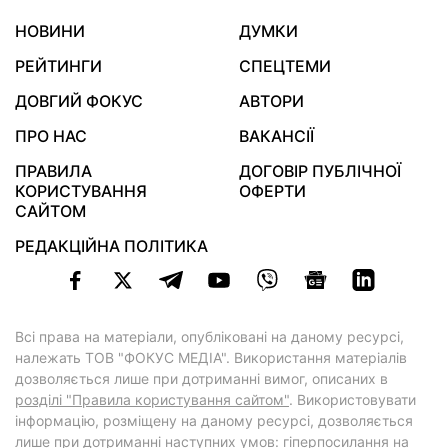
НОВИНИ
ДУМКИ
РЕЙТИНГИ
СПЕЦТЕМИ
ДОВГИЙ ФОКУС
АВТОРИ
ПРО НАС
ВАКАНСІЇ
ПРАВИЛА
ДОГОВІР ПУБЛІЧНОЇ
КОРИСТУВАННЯ
ОФЕРТИ
САЙТОМ
РЕДАКЦІЙНА ПОЛІТИКА
Всі права на матеріали, опубліковані на даному ресурсі,
належать ТОВ "ФОКУС МЕДІА". Використання матеріалів
дозволяється лише при дотриманні вимог, описаних в
розділі "Правила користування сайтом"
. Використовувати
інформацію, розміщену на даному ресурсі, дозволяється
лише при дотриманні наступних умов: гіперпосилання на