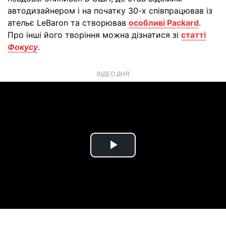
автодизайнером і на початку 30-х співпрацював із
ательє LeBaron та створював
особливі Packard
.
Про інші його творіння можна дізнатися зі
статті
Фокусу
.
ВІДЕО ДНЯ
Play
Video