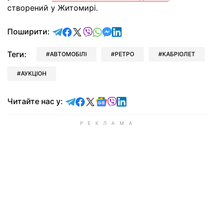
створений у Житомирі.
відправити у Telegram
поділитись у Facebook
поділитись у X
відправити у Viber
відправити у Whatsapp
відправити у Messenger
відправити у LinkedIn
Поширити:
Теги:
АВТОМОБІЛІ
РЕТРО
КАБРІОЛЕТ
АУКЦІОН
Читайте у Telegram
Читайте у Facebook
Читайте у X
Читайте у Google news
Читайте у Viber
Читайте у LinkedIn
Читайте нас у: