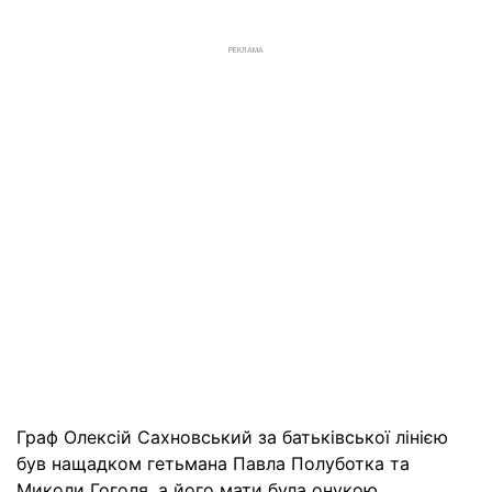
РЕКЛАМА
Граф Олексій Сахновський за батьківської лінією
був нащадком гетьмана Павла Полуботка та
Миколи Гоголя, а його мати була онукою