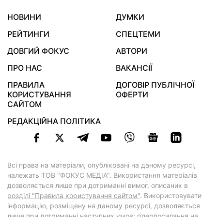
НОВИНИ
ДУМКИ
РЕЙТИНГИ
СПЕЦТЕМИ
ДОВГИЙ ФОКУС
АВТОРИ
ПРО НАС
ВАКАНСІЇ
ПРАВИЛА
ДОГОВІР ПУБЛІЧНОЇ
КОРИСТУВАННЯ
ОФЕРТИ
САЙТОМ
РЕДАКЦІЙНА ПОЛІТИКА
Всі права на матеріали, опубліковані на даному ресурсі,
належать ТОВ "ФОКУС МЕДІА". Використання матеріалів
дозволяється лише при дотриманні вимог, описаних в
розділі "Правила користування сайтом"
. Використовувати
інформацію, розміщену на даному ресурсі, дозволяється
лише при дотриманні наступних умов: гіперпосилання на