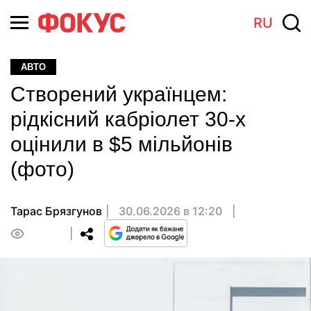
RU
АВТО
Створений українцем:
рідкісний кабріолет 30-х
оцінили в $5 мільйонів
(фото)
Тарас Брязгунов
30.06.2026 в 12:20
0