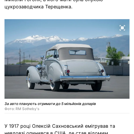
цукрозаводчика Терещенка.
За авто планують отримати до 5 мільйонів доларів
Фото: RM Sotheby's
У 1917 році Олексій Сахновський емігрував та
невдовзі опинився в США, де став відомим