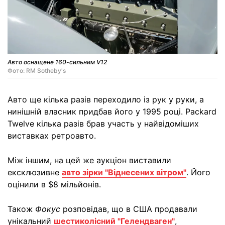
Авто оснащене 160-сильним V12
Фото: RM Sotheby's
Авто ще кілька разів переходило із рук у руки, а
нинішній власник придбав його у 1995 році. Packard
Twelve кілька разів брав участь у найвідоміших
виставках ретроавто.
Між іншим, на цей же аукціон виставили
ексклюзивне
авто зірки "Віднесених вітром"
. Його
оцінили в $8 мільйонів.
Також
Фокус
розповідав, що в США продавали
унікальний
шестиколісний "Гелендваген"
,