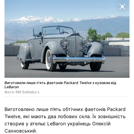
Виготовили лише п'ять фаетонів Packard Twelve з кузовом від
LeBaron
Фото: RM Sotheby's
Виготовлено лише п’ять обтічних фаетонів Packard
Twelve, які мають два лобових скла. Їх зовнішність
створив у ательє LeBaron українець Олексій
Сахновський.