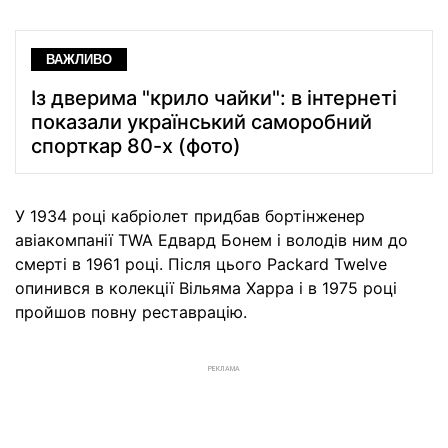
ВАЖЛИВО
Із дверима "крило чайки": в інтернеті
показали український саморобний
спорткар 80-х (фото)
У 1934 році кабріолет придбав бортінженер
авіакомпанії TWA Едвард Бонем і володів ним до
смерті в 1961 році. Після цього Packard Twelve
опинився в колекції Вільяма Харра і в 1975 році
пройшов повну реставрацію.
РЕКЛАМА