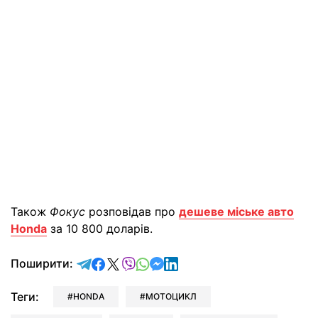
Також
Фокус
розповідав про
дешеве міське авто
Honda
за 10 800 доларів.
відправити у Telegram
поділитись у Facebook
поділитись у X
відправити у Viber
відправити у Whatsapp
відправити у Messenger
відправити у LinkedIn
Поширити:
Теги:
HONDA
МОТОЦИКЛ