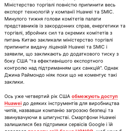
Міністерство торгівлі повністю припинити весь
експорт технологій у компанії Huawei та SMIC.
Минулого тижня голови комітетів палати
представників із закордонних справ, енергетики та
торгівлі, збройних сил та окремих комітетів з
питань Китаю закликали міністерство торгівлі
припинити видачу ліцензій Huawei та SMIC і
заявили, що закликають до додаткового тиску з
боку США "та ефективнішого експортного
контролю над підтриманням цих санкцій". Однак
Джина Раймондо ніяк поки що не коментує такі
заклики.
Ось уже четвертий рік США
обмежують доступ
Huawei
до деяких інструментів для виробництва
чипів, назвавши компанію загрозою безпеці та
звинувачуючи в шпигунстві. Смартфони Huawei
залишилися без підтримки сервісів Google і їй