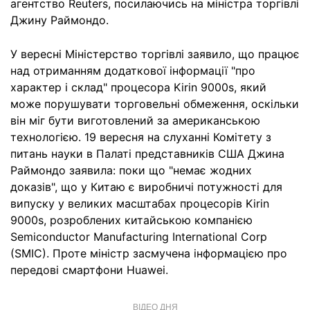
агентство Reuters, посилаючись на міністра торгівлі
Джину Раймондо.
У вересні Міністерство торгівлі заявило, що працює
над отриманням додаткової інформації "про
характер і склад" процесора Kirin 9000s, який
може порушувати торговельні обмеження, оскільки
він міг бути виготовлений за американською
технологією. 19 вересня на слуханні Комітету з
питань науки в Палаті представників США Джина
Раймондо заявила: поки що "немає жодних
доказів", що у Китаю є виробничі потужності для
випуску у великих масштабах процесорів Kirin
9000s, розроблених китайською компанією
Semiconductor Manufacturing International Corp
(SMIC). Проте міністр засмучена інформацією про
передові смартфони Huawei.
ВІДЕО ДНЯ