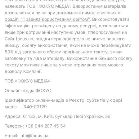
належать ТОВ "ФОКУС МЕДІА". Використання матеріалів
дозволяється лише при дотриманні вимог, описаних в
розділі "Правила користування сайтом"
. Використовувати
інформацію, розміщену на даному ресурсі, дозволяється
лише при дотриманні наступних умов: гіперпосилання на
Cайт
focus.ua
, згадки першоджерела не нижче першого
абзацу, обсягу використання, який не може перевищувати
50% від загального обсягу оригінального тексту, зміни
заголовку та ліда матеріалу. Використання більшого обсягу
тексту можливе лише за умови отримання письмового
дозволу Компанії.
ТОВ «ФОКУС МЕДІА»
Онлайн-медіа ФОКУС
Ідентифікатор онлайн-медіа в Реєстрі суб’єктів у сфері
медіа — R40-03129
Адреса: 01133, м. Київ, бульвар Лесі Українки, 26
Телефон: +38 044 207 45 54
E-mail: info@focus.ua