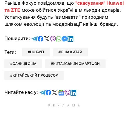
Раніше Фокус повідомляв, що
"скасування" Huawei
та ZTE
може обійтися Україні в мільярди доларів.
Устаткування будуть "вимивати" природним
шляхом еволюції та модернізації на інші бренди.
відправити у Telegram
поділитись у Facebook
поділитись у X
відправити у Viber
відправити у Whatsapp
відправити у Messenger
відправити у LinkedIn
Поширити:
Теги:
HUAWEI
США КИТАЙ
САНКЦІЇ США
КИТАЙСЬКИЙ СМАРТФОН
КИТАЙСЬКИЙ ПРОЦЕСОР
Читайте у Telegram
Читайте у Facebook
Читайте у X
Читайте у Google news
Читайте у Viber
Читайте у LinkedIn
Читайте нас у: