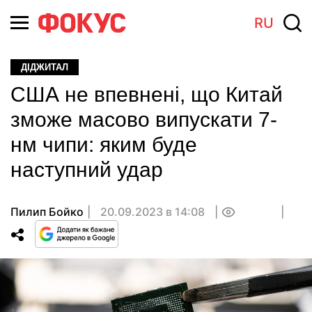
RU
ДІДЖИТАЛ
США не впевнені, що Китай
зможе масово випускати 7-
нм чипи: яким буде
наступний удар
Пилип Бойко
20.09.2023 в 14:08
0