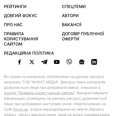
РЕЙТИНГИ
СПЕЦТЕМИ
ДОВГИЙ ФОКУС
АВТОРИ
ПРО НАС
ВАКАНСІЇ
ПРАВИЛА
ДОГОВІР ПУБЛІЧНОЇ
КОРИСТУВАННЯ
ОФЕРТИ
САЙТОМ
РЕДАКЦІЙНА ПОЛІТИКА
Всі права на матеріали, опубліковані на даному ресурсі,
належать ТОВ "ФОКУС МЕДІА". Використання матеріалів
дозволяється лише при дотриманні вимог, описаних в
розділі "Правила користування сайтом"
. Використовувати
інформацію, розміщену на даному ресурсі, дозволяється
лише при дотриманні наступних умов: гіперпосилання на
Cайт
focus.ua
, згадки першоджерела не нижче першого
абзацу, обсягу використання, який не може перевищувати