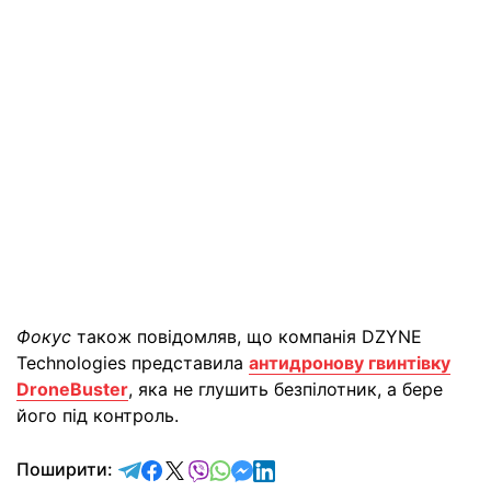
Фокус
також повідомляв, що компанія DZYNE
Technologies представила
антидронову гвинтівку
DroneBuster
, яка не глушить безпілотник, а бере
його під контроль.
відправити у Telegram
поділитись у Facebook
поділитись у X
відправити у Viber
відправити у Whatsapp
відправити у Messenger
відправити у LinkedIn
Поширити: