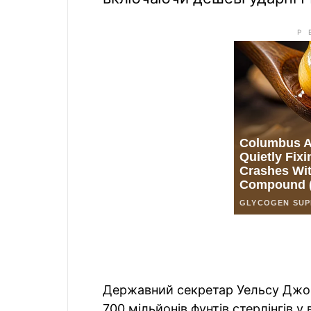
Державний секретар Уельсу Джо С
700 мільйонів фунтів стерлінгів у