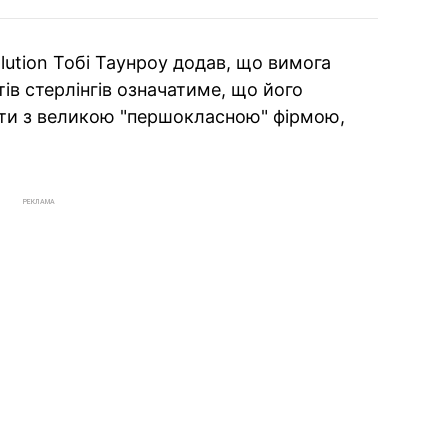
lution Тобі Таунроу додав, що вимога
ів стерлінгів означатиме, що його
ати з великою "першокласною" фірмою,
РЕКЛАМА