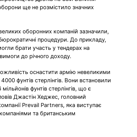
 оборони ще не розмістило значних
евеликих оборонних компаній зазначили,
юрократичні процедури. До прикладу,
могли брати участь у тендерах на
вимоги до річного доходу.
 можливість оснастити армію невеликими
000 фунтів стерлінгів. Вони встановили
мільйонів фунтів стерлінгів, що є
овів Джастін Хеджес, головний
мпанії Prevail Partners, яка виступає
компаніями та британським