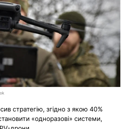
ook
осив стратегію, згідно з якою 40%
 становити «одноразові» системи,
PV-дрони.