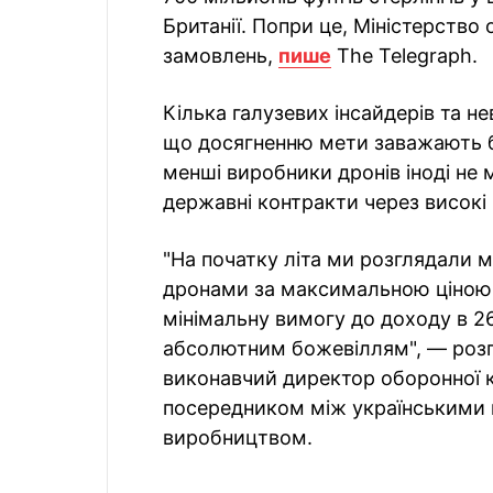
Британії. Попри це, Міністерство
замовлень,
пише
The Telegraph.
Кілька галузевих інсайдерів та н
що досягненню мети заважають б
менші виробники дронів іноді не 
державні контракти через високі 
"На початку літа ми розглядали
дронами за максимальною ціною 4
мінімальну вимогу до доходу в 26 
абсолютним божевіллям", — розп
виконавчий директор оборонної ко
посередником між українськими 
виробництвом.