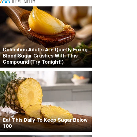
Columbus Adults Are Quietly Fixing
Blood Sugar Crashes With This
Compound (Try Tonight!)
Eat This Daily To Keep Sugar Below
100