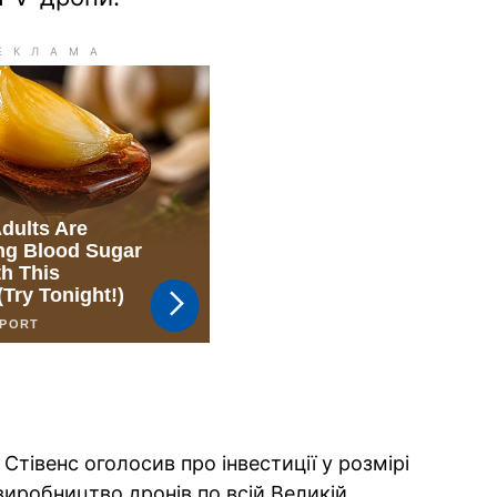
тівенс оголосив про інвестиції у розмірі
 виробництво дронів по всій Великій