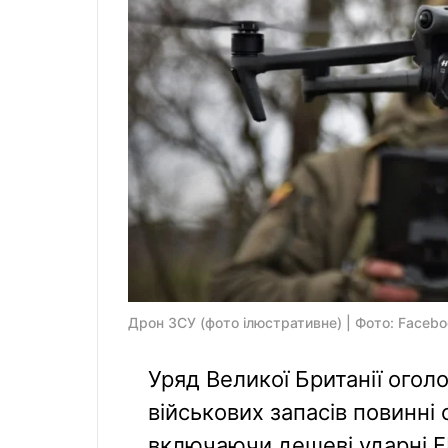
Дрон ЗСУ (фото ілюстративне) | Фото: Faceb
Уряд Великої Британії огол
військових запасів повинні
включаючи дешеві ударні F