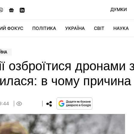
ДУМКИ
ИЙ ФОКУС
ПОЛІТИКА
УКРАЇНА
СВІТ
НАУКА
ДІДЖИТАЛ
АВТО
СВІТФАН
КУ
ІЙНА
ї озброїтися дронами з
илася: в чому причина
9:44
0