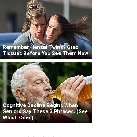
Remember Hensel Twins? Grab
Tissues Before You See Them Now
Cognitive Decline Begins When
Seniors Say These 3 Phrases. (See
Which Ones)