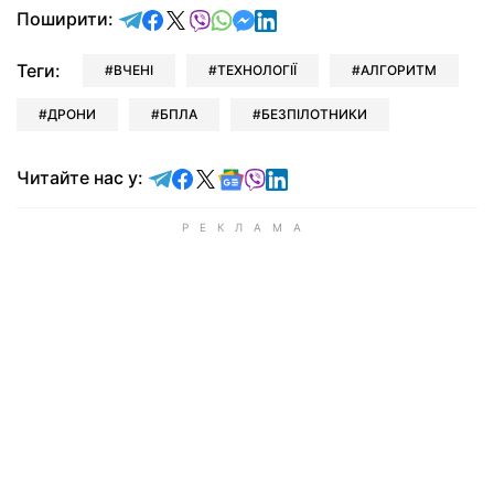
відправити у Telegram
поділитись у Facebook
поділитись у X
відправити у Viber
відправити у Whatsapp
відправити у Messenger
відправити у LinkedIn
Поширити:
Теги:
ВЧЕНІ
ТЕХНОЛОГІЇ
АЛГОРИТМ
ДРОНИ
БПЛА
БЕЗПІЛОТНИКИ
Читайте у Telegram
Читайте у Facebook
Читайте у X
Читайте у Google news
Читайте у Viber
Читайте у LinkedIn
Читайте нас у: