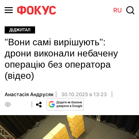
RU
ДІДЖИТАЛ
"Вони самі вирішують":
дрони виконали небачену
операцію без оператора
(відео)
Анастасiя Андрусяк
30.10.2025 в 13:23
0