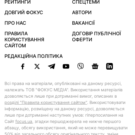
РЕЙТИНГИ
СПЕЦТЕМИ
ДОВГИЙ ФОКУС
АВТОРИ
ПРО НАС
ВАКАНСІЇ
ПРАВИЛА
ДОГОВІР ПУБЛІЧНОЇ
КОРИСТУВАННЯ
ОФЕРТИ
САЙТОМ
РЕДАКЦІЙНА ПОЛІТИКА
Всі права на матеріали, опубліковані на даному ресурсі,
належать ТОВ "ФОКУС МЕДІА". Використання матеріалів
дозволяється лише при дотриманні вимог, описаних в
розділі "Правила користування сайтом"
. Використовувати
інформацію, розміщену на даному ресурсі, дозволяється
лише при дотриманні наступних умов: гіперпосилання на
Cайт
focus.ua
, згадки першоджерела не нижче першого
абзацу, обсягу використання, який не може перевищувати
50% від загального обсягу оригінального тексту, зміни