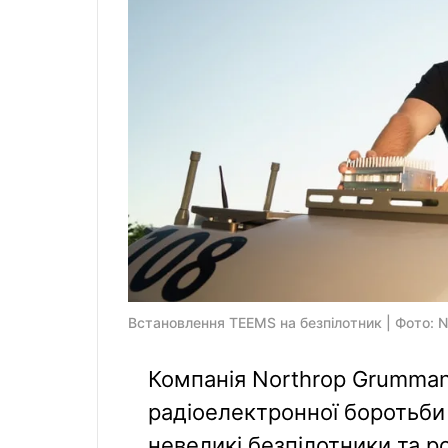
Встановлення TEEMS на безпілотник | Фото: 
Компанія Northrop Grumma
радіоелектронної боротьби 
невеликі безпілотники та р