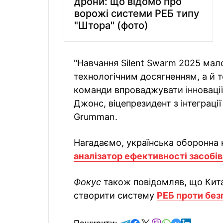
дрони: що відомо про
ворожі системи РЕБ типу
"Штора" (фото)
"Навчання Silent Swarm 2025 ма
технологічним досягненням, а й т
команди впроваджувати інновації 
Джонс, віцепрезидент з інтеграці
Grumman.
Нагадаємо, українська оборонна 
аналізатор ефективності засобів
Фокус
також повідомляв, що Кит
створити систему
РЕБ проти безп
відправити у Telegram
поділитись у Facebo
поділитись у X
відправити у Vi
відправити у
відправит
відправи
Поширити: