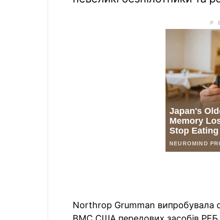
Northrop Grumman випробувала с
ВМС США передових засобів РЕБ д