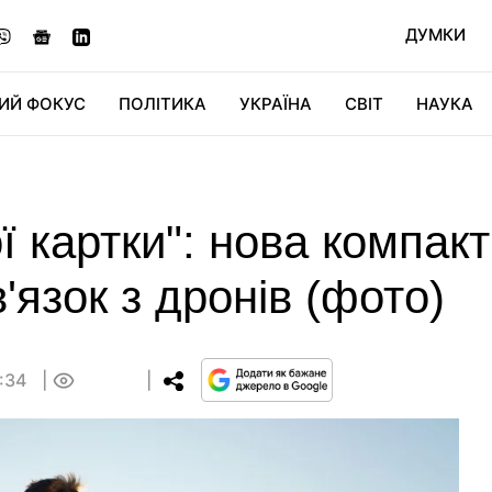
ДУМКИ
ИЙ ФОКУС
ПОЛІТИКА
УКРАЇНА
СВІТ
НАУКА
ДІДЖИТАЛ
АВТО
СВІТФАН
КУ
ї картки": нова компак
'язок з дронів (фото)
3:34
0