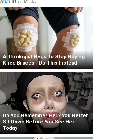
Arthrologist Begs To Stop Buying
Knee Braces - Do This Instead
Do You Remember Her? You Better
Sit Down Before You See Her
Today