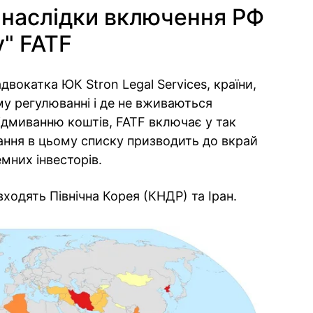
: наслідки включення РФ
у" FATF
двокатка ЮК Stron Legal Services, країни,
му регулюванні і де не вживаються
відмиванню коштів, FATF включає у так
ання в цьому списку призводить до вкрай
емних інвесторів.
входять Північна Корея (КНДР) та Іран.