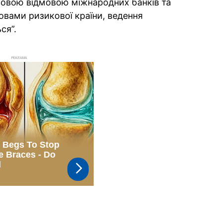
совою відмовою міжнародних банків та
ановами ризикової країни, ведення
ся”.
РЕКЛАМА