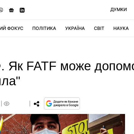
ДУМКИ
ИЙ ФОКУС
ПОЛІТИКА
УКРАЇНА
СВІТ
НАУКА
ДІДЖИТАЛ
АВТО
СВІТФАН
КУ
 Як FATF може допомог
ла"
0