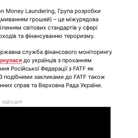
 on Money Laundering, Група розробки
ідмиванням грошей) – це міжурядова
бленням світових стандартів у сфері
оходів та фінансуванню тероризму.
Державна служба фінансового моніторингу
рнулася
до українців з проханням
ня Російської Федерації з FATF як
 З подібними закликами до FATF також
нних справ та Верховна Рада України.
ВІДЕО ДНЯ