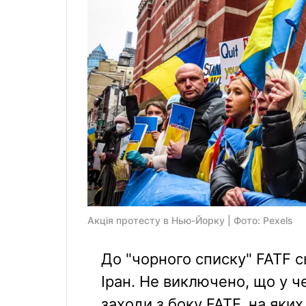
Акція протесту в Нью-Йорку | Фото: Pexels
До "чорного списку" FATF с
Іран. Не виключено, що у че
заходи з боку FATF, на яки