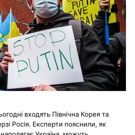
ьогодні входять Північна Корея та
рзі Росія. Експерти пояснили, як
х наполягає Україна, можуть