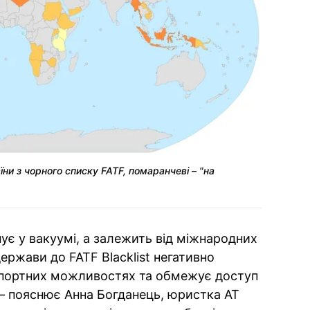
ни з чорного списку FATF, помаранчеві – "на
нує у вакуумі, а залежить від міжнародних
держави до FATF Blacklist негативно
кспортних можливостях та обмежує доступ
— пояснює Анна Богданець, юристка АТ