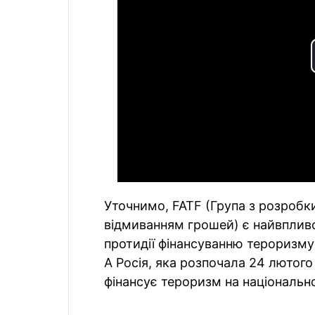
Уточнимо, FATF (Група з розробк
відмиванням грошей) є найвплив
протидії фінансуванню тероризму
А Росія, яка розпочала 24 лютого
фінансує тероризм на національно