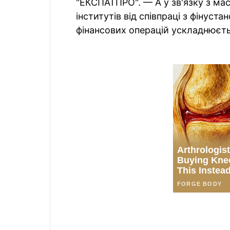
"ЕКСПАТПРО". — А у зв'язку з ма
інститутів від співпраці з фінуст
фінансових операцій ускладнюєть