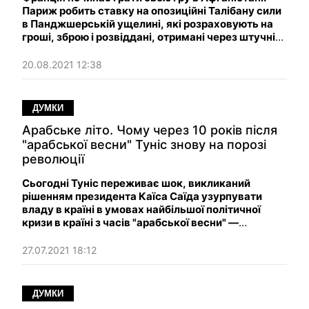
Париж робить ставку на опозиційні Талібану сили
в Панджшерській ущелині, які розраховують на
гроші, зброю і розвіддані, отримані через штучні
супутники.
20.08.2021 12:38
ДУМКИ
Арабське літо. Чому через 10 років після
"арабської весни" Туніс знову на порозі
революції
Сьогодні Туніс переживає шок, викликаний
рішенням президента Каїса Саїда узурпувати
владу в країні в умовах найбільшої політичної
кризи в країні з часів "арабської весни" —
революції 2011 року.
27.07.2021 18:12
ДУМКИ