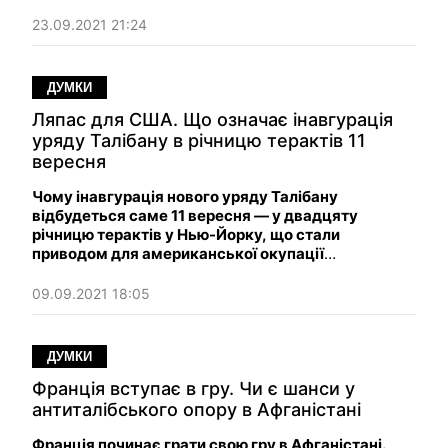
США, Швеції, Південної Африки, і низки інших
країн.
23.09.2021 21:24
ДУМКИ
Ляпас для США. Що означає інавгурація
уряду Талібану в річницю терактів 11
вересня
Чому інавгурація нового уряду Талібану
відбудеться саме 11 вересня — у двадцяту
річницю терактів у Нью-Йорку, що стали
приводом для американської окупації
Афганістану.
09.09.2021 18:05
ДУМКИ
Франція вступає в гру. Чи є шанси у
антиталібського опору в Афганістані
Франція починає грати свою гру в Афганістані.