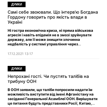
ДУМКИ
Самi cебе звоювали. Що інтерв'ю Богдана
Гордону говорить про якість влади в
Україні
Ні гостра економічна криза, ні пряма військова
агресія і навіть епідемія не в змозі зруйнувати
державу, але її може знищити злочинна
недбалість у системі управління через
відсутність професіоналів.
17.12.2021 13:17
ДУМКИ
Непрохані гості. Чи пустять талібів на
трибуну ООН
В ООН заявили, що таліби попросили надати їм
можливість виступити від імені Афганістану на
засіданні Генеральної Асамблеї ООН. Вирішувати
це питання будуть представники Росії, Китаю,