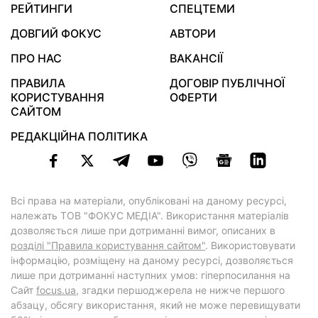
РЕЙТИНГИ
СПЕЦТЕМИ
ДОВГИЙ ФОКУС
АВТОРИ
ПРО НАС
ВАКАНСІЇ
ПРАВИЛА
ДОГОВІР ПУБЛІЧНОЇ
КОРИСТУВАННЯ
ОФЕРТИ
САЙТОМ
РЕДАКЦІЙНА ПОЛІТИКА
Всі права на матеріали, опубліковані на даному ресурсі,
належать ТОВ "ФОКУС МЕДІА". Використання матеріалів
дозволяється лише при дотриманні вимог, описаних в
розділі "Правила користування сайтом"
. Використовувати
інформацію, розміщену на даному ресурсі, дозволяється
лише при дотриманні наступних умов: гіперпосилання на
Cайт
focus.ua
, згадки першоджерела не нижче першого
абзацу, обсягу використання, який не може перевищувати