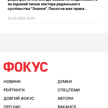
як відомий типаж лектора радянського
суспільства "Знання". Посол не має права
вказувати, кому і який пам'ятник відкривати в
Німеччині. Напружені відносини з ФРН поставлять
10.02.2021 15:01
Україну у ще скрутніше становище, ніж те, в
якому вона знаходиться.
НОВИНИ
ДУМКИ
РЕЙТИНГИ
СПЕЦТЕМИ
ДОВГИЙ ФОКУС
АВТОРИ
ПРО НАС
ВАКАНСІЇ