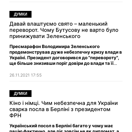
ДУМКИ
Давай влаштуємо свято – маленький
переворот. Чому Бутусову не варто було
принижувати Зеленського
Пресмарафон Володимира Зеленського
продемонстрував дуже небезпечну кризу влади в
Україні. Президент договорився до "перевороту",
ще більше знизивши поріг довіри до влади та її
символів.
26.11.2021 17:55
ДУМКИ
Кіно і німці. Чим небезпечна для України
сварка посла в Берліні з президентом
ФРН
Український посол в Берліні багато у чому має
рацію фактично, але діє зовсім не як дипломат, а