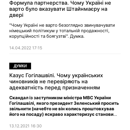
Формула партнерства. Чому Україні не
варто було вказувати Штайнмаєру на
двері
"Чому Україні не варто безоглядно звинувачувати
німецький політикум у тотальній продажності,
корупційності та боягузтві". Думка.
14.04.2022 17:15
ДУМКИ
Казус Гогілашвілі. Чому українських
чиновників не перевіряють на
адекватність перед призначенням
Скандал із заступником міністра МВС України
Гогілашвілі, якого президент Зеленський просить
звільнити (начебто не він колись проштовхував
його на посаду) яскраво характеризує становище
з кадрами в наших загадкових для іноземця,
краях.
13.12.2021 16:30