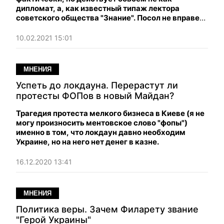
дипломат, а, как известный типаж лектора
советского общества "Знание". Посол не вправе
указывать, кому и какой памятник открывать в
Германии. Напряженные отношения с ФРГ
10.02.2021 15:01
поставят Украину в еще более тяжелое
положение, чем то, в котором она находится.
МНЕНИЯ
Успеть до локдауна. Перерастут ли
протесты ФОПов в новый Майдан?
Трагедия протеста мелкого бизнеса в Киеве (я не
могу произносить ментовское слово "фопы")
именно в том, что локдаун давно необходим
Украине, но на него нет денег в казне.
16.12.2020 13:41
МНЕНИЯ
Политика веры. Зачем Филарету звание
"Герой Украины"