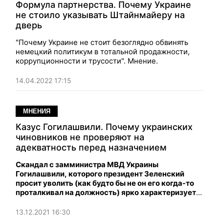
Формула партнерства. Почему Украине
не стоило указывать Штайнмайеру на
дверь
"Почему Украине не стоит безоглядно обвинять
немецкий политикум в тотальной продажности,
коррупционности и трусости". Мнение.
14.04.2022 17:15
МНЕНИЯ
Казус Гогилашвили. Почему украинских
чиновников не проверяют на
адекватность перед назначением
Скандал с замминистра МВД Украины
Гогилашвили, которого президент Зеленский
просит уволить (как будто бы не он его когда-то
проталкивал на должность) ярко характеризует
положение с кадрами в наших загадочных для
иностранца, краях.
13.12.2021 16:30