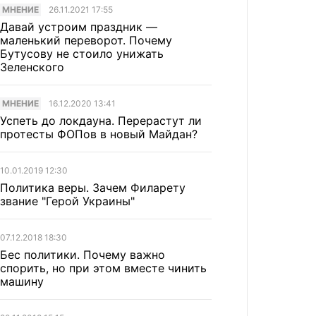
МНЕНИЕ
26.11.2021 17:55
Давай устроим праздник —
маленький переворот. Почему
Бутусову не стоило унижать
Зеленского
МНЕНИЕ
16.12.2020 13:41
Успеть до локдауна. Перерастут ли
протесты ФОПов в новый Майдан?
10.01.2019 12:30
Политика веры. Зачем Филарету
звание "Герой Украины"
07.12.2018 18:30
Бес политики. Почему важно
спорить, но при этом вместе чинить
машину