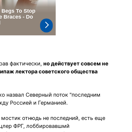
прав фактически,
но действует совсем не
 типаж лектора советского общества
гко назвал Северный поток "последним
жду Россией и Германией.
 мостик отнюдь не последний, есть еще
цлер ФРГ, лоббировавшмй