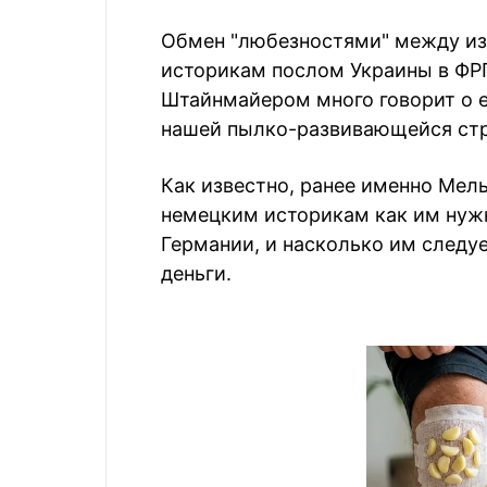
Обмен "любезностями" между и
историкам послом Украины в ФР
Штайнмайером много говорит о 
нашей пылко-развивающейся ст
Как известно, ранее именно Мел
немецким историкам как им нужн
Германии, и насколько им следу
деньги.