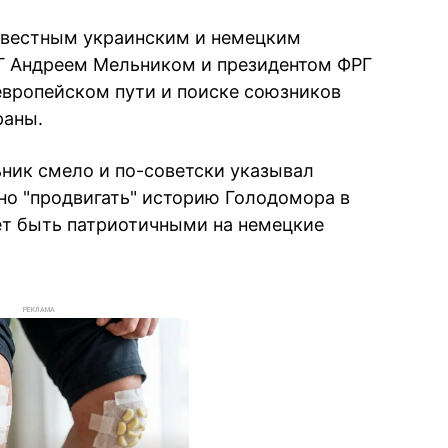
звестным украинским и немецким
Г Андреем Мельником и президентом ФРГ
европейском пути и поиске союзников
раны.
ьник смело и по-советски указывал
о "продвигать" историю Голодомора в
ет быть патриотичными на немецкие
РЕКЛАМА