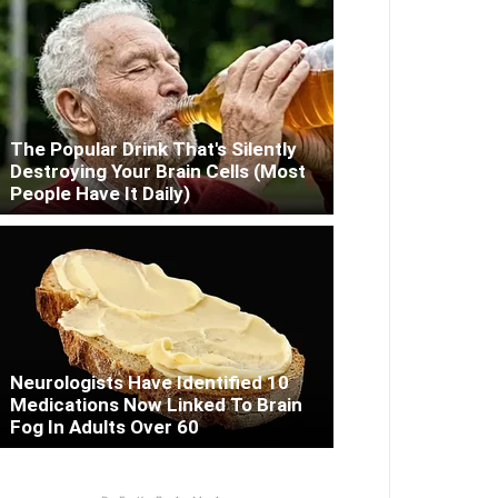
The Popular Drink That's Silently
Destroying Your Brain Cells (Most
People Have It Daily)
Neurologists Have Identified 10
Medications Now Linked To Brain
Fog In Adults Over 60