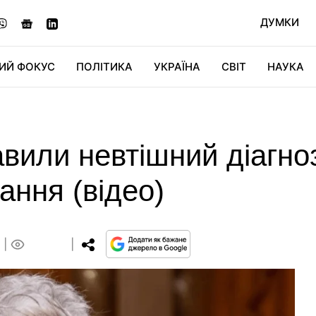
ДУМКИ
ИЙ ФОКУС
ПОЛІТИКА
УКРАЇНА
СВІТ
НАУКА
ДІДЖИТАЛ
АВТО
СВІТФАН
КУ
вили невтішний діагноз
ання (відео)
0