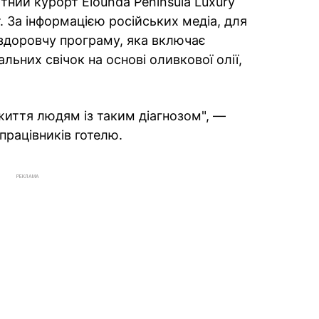
тний курорт Elounda Peninsula Luxury
. За інформацією російських медіа, для
здоровчу програму, яка включає
ьних свічок на основі оливкової олії,
життя людям із таким діагнозом", —
працівників готелю.
РЕКЛАМА