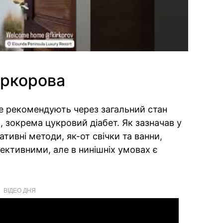
іркорова
не рекомендують через загальний стан
, зокрема цукровий діабет. Як зазначав у
ативні методи, як-от свічки та ванни,
ктивними, але в нинішніх умовах є
ВІДЕО ДНЯ