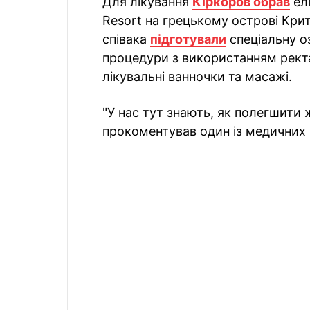
Для лікування
Кіркоров обрав
елі
Resort на грецькому острові Крит
співака
підготували
спеціальну о
процедури з використанням ректал
лікувальні ванночки та масажі.
"У нас тут знають, як полегшити 
прокоментував один із медичних 