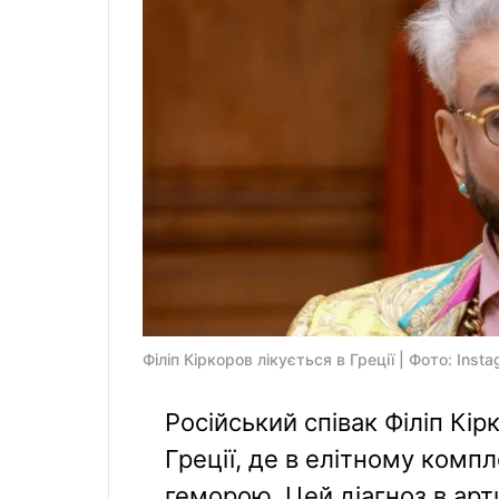
Філіп Кіркоров лікується в Греції | Фото: Inst
Російський співак Філіп Кі
Греції, де в елітному компл
геморою. Цей діагноз в арт