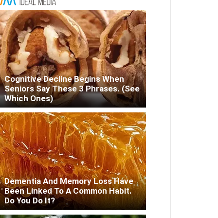
Cognitive Decline Begins When
Seniors Say These 3 Phrases. (See
Which Ones)
Dementia And Memory Loss Have
Been Linked To A Common Habit.
Do You Do It?