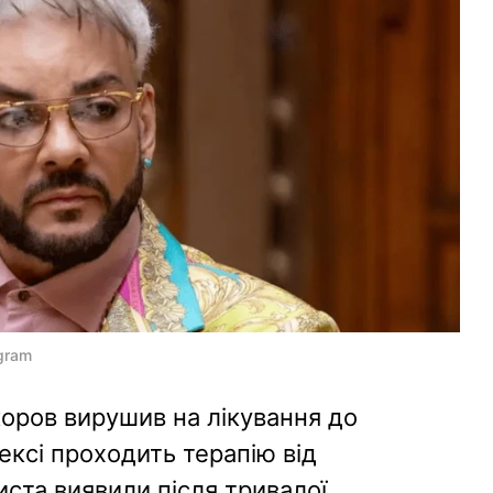
agram
ркоров вирушив на лікування до
ексі проходить терапію від
иста виявили після тривалої