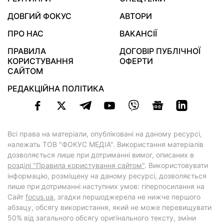
ДОВГИЙ ФОКУС
АВТОРИ
ПРО НАС
ВАКАНСІЇ
ПРАВИЛА
ДОГОВІР ПУБЛІЧНОЇ
КОРИСТУВАННЯ
ОФЕРТИ
САЙТОМ
РЕДАКЦІЙНА ПОЛІТИКА
Всі права на матеріали, опубліковані на даному ресурсі,
належать ТОВ "ФОКУС МЕДІА". Використання матеріалів
дозволяється лише при дотриманні вимог, описаних в
розділі "Правила користування сайтом"
. Використовувати
інформацію, розміщену на даному ресурсі, дозволяється
лише при дотриманні наступних умов: гіперпосилання на
Cайт
focus.ua
, згадки першоджерела не нижче першого
абзацу, обсягу використання, який не може перевищувати
50% від загального обсягу оригінального тексту, зміни