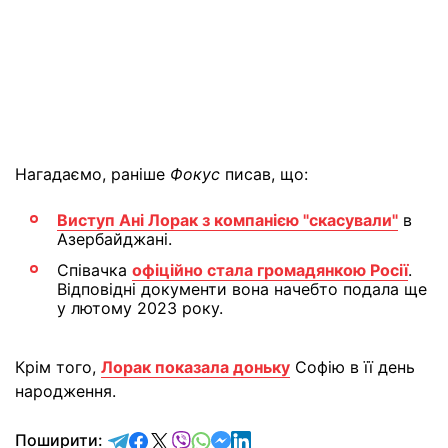
Нагадаємо, раніше
Фокус
писав, що:
Виступ Ані Лорак з компанією "скасували"
в
Азербайджані.
Співачка
офіційно стала громадянкою Росії
.
Відповідні документи вона начебто подала ще
у лютому 2023 року.
Крім того,
Лорак показала доньку
Софію в її день
народження.
відправити у Telegram
поділитись у Facebook
поділитись у X
відправити у Viber
відправити у Whatsapp
відправити у Messenger
відправити у LinkedIn
Поширити: