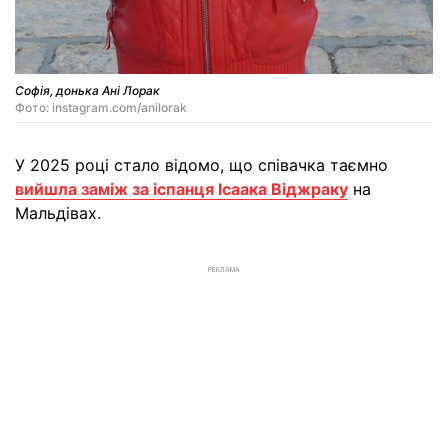
Софія, донька Ані Лорак
Фото: instagram.com/anilorak
У 2025 році стало відомо, що співачка таємно
вийшла заміж за іспанця Ісаака Віджраку
на
Мальдівах.
РЕКЛАМА