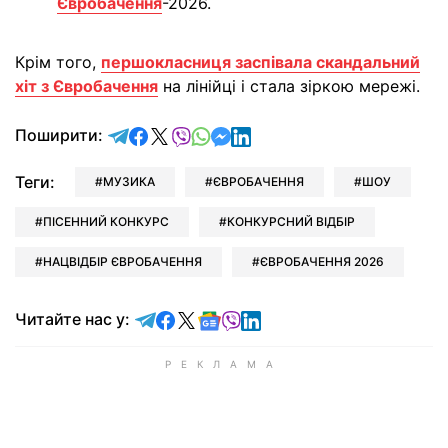
Євробачення
-2026.
Крім того,
першокласниця заспівала скандальний
хіт з Євробачення
на лінійці і стала зіркою мережі.
відправити у Telegram
поділитись у Facebook
поділитись у X
відправити у Viber
відправити у Whatsapp
відправити у Messenger
відправити у LinkedIn
Поширити:
Теги:
МУЗИКА
ЄВРОБАЧЕННЯ
ШОУ
ПІСЕННИЙ КОНКУРС
КОНКУРСНИЙ ВІДБІР
НАЦВІДБІР ЄВРОБАЧЕННЯ
ЄВРОБАЧЕННЯ 2026
Читайте у Telegram
Читайте у Facebook
Читайте у X
Читайте у Google news
Читайте у Viber
Читайте у LinkedIn
Читайте нас у: