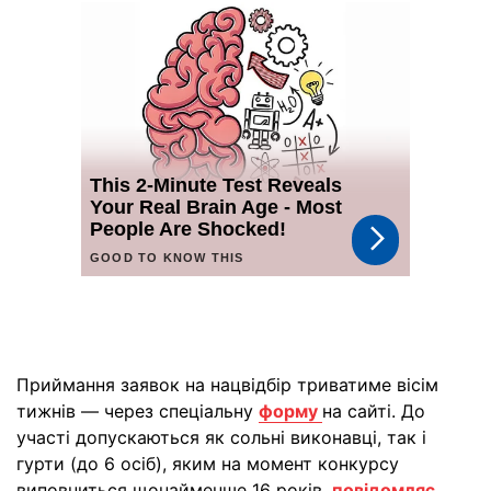
Приймання заявок на нацвідбір триватиме вісім
тижнів — через спеціальну
форму
на сайті. До
участі допускаються як сольні виконавці, так і
гурти (до 6 осіб), яким на момент конкурсу
виповниться щонайменше 16 років,
повідомляє