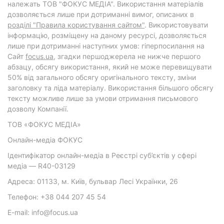
належать ТОВ "ФОКУС МЕДІА". Використання матеріалів
дозволяється лише при дотриманні вимог, описаних в
розділі "Правила користування сайтом"
. Використовувати
інформацію, розміщену на даному ресурсі, дозволяється
лише при дотриманні наступних умов: гіперпосилання на
Cайт
focus.ua
, згадки першоджерела не нижче першого
абзацу, обсягу використання, який не може перевищувати
50% від загального обсягу оригінального тексту, зміни
заголовку та ліда матеріалу. Використання більшого обсягу
тексту можливе лише за умови отримання письмового
дозволу Компанії.
ТОВ «ФОКУС МЕДІА»
Онлайн-медіа ФОКУС
Ідентифікатор онлайн-медіа в Реєстрі суб’єктів у сфері
медіа — R40-03129
Адреса: 01133, м. Київ, бульвар Лесі Українки, 26
Телефон: +38 044 207 45 54
E-mail: info@focus.ua